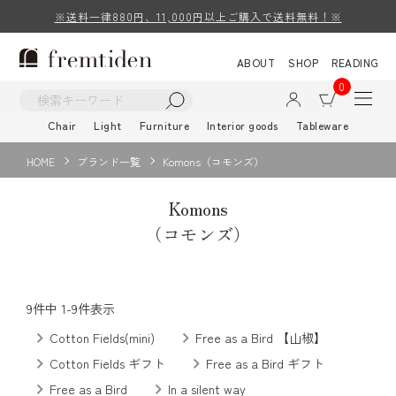
※送料一律880円、11,000円以上ご購入で送料無料！※
ABOUT
SHOP
READING
0
Chair
Light
Furniture
Interior goods
Tableware
HOME
ブランド一覧
Komons（コモンズ）
Komons
（コモンズ）
9
件中
1
-
9
件表示
Cotton Fields(mini)
Free as a Bird 【山椒】
Cotton Fields ギフト
Free as a Bird ギフト
Free as a Bird
In a silent way