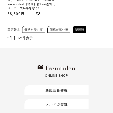
ainless steel 【納期】約3～4週間（
メーカー欠品時を除く）
38,500
並び替え
価格が安い順
価格が高い順
新着順
9
件中
1
-
9
件表示
ONLINE SHOP
新規会員登録
メルマガ登録