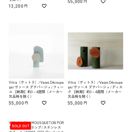
55,000
13,200
Vitra（ヴィトラ）/Vases Découpa
Vitra（ヴィトラ）/Vases Découpa
ge/ヴァース デクパージュ/フィー
ge/ヴァース デクパージュ/ディス
ユ 【納期】約3～4週間（メーカー
ク 【納期】約3～4週間（メーカー
欠品時を除く）
欠品時を除く）
55,000
55,000
HAY（ヘイ）/MOUSQUETON POR
SOLD OUT
TABLE LAMP ランプ/ステンレス
スチール/AB819-C561/Brushed st