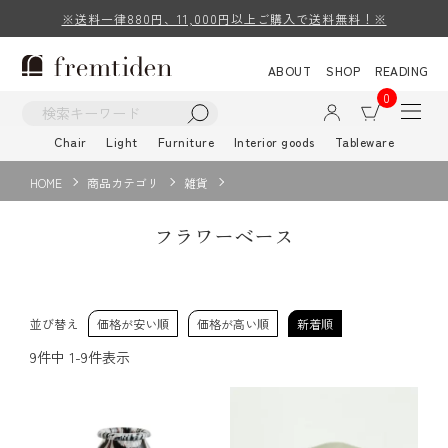
※送料一律880円、11,000円以上ご購入で送料無料！※
ABOUT
SHOP
READING
0
Chair
Light
Furniture
Interior goods
Tableware
HOME
商品カテゴリ
雑貨
フラワーベース
並び替え
価格が安い順
価格が高い順
新着順
9
件中
1
-
9
件表示