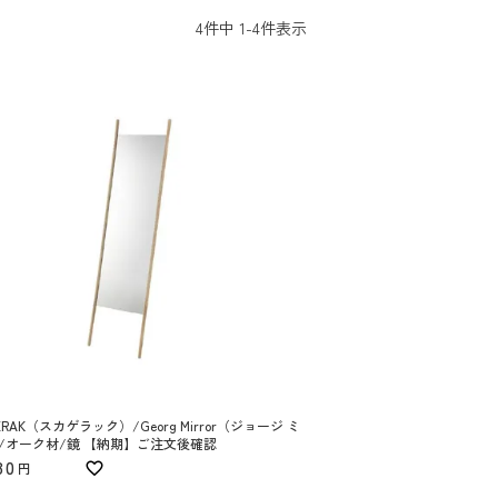
4
件中
1
-
4
件表示
ERAK（スカゲラック）/Georg Mirror（ジョージ ミ
/オーク材/鏡 【納期】ご注文後確認
80