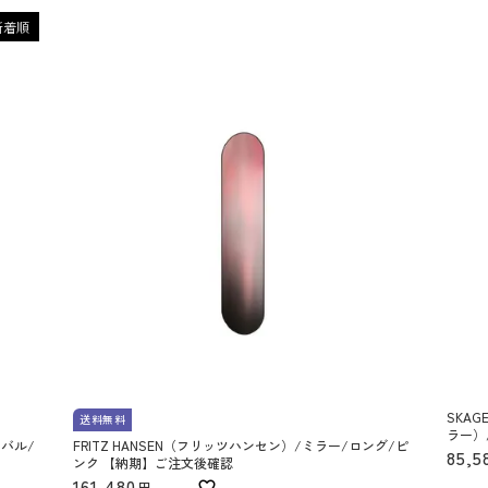
新着順
SKAG
送料無料
ラー）
ーバル/
FRITZ HANSEN（フリッツハンセン）/ミラー/ロング/ピ
85,5
ンク 【納期】ご注文後確認
161,480