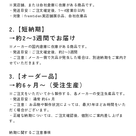
※実店舗、または自社倉庫に在庫がある商品です。
・発送目安：ご注文確定後、1〜4営業日以内
・対象：fremtiden実店舗展示品、自社在庫品
2.【短納期】
→約2〜3週間でお届け
※メーカーの国内倉庫に在庫がある商品です。
・発送目安：ご注文確定後、約2〜3週間
・ご注意：メーカー側で欠品が発生した場合は、別途納期をご案内さ
せていただきます。
3.【オーダー品】
→約6ヶ月〜（受注生産）
※ご注文をいただいてから製作する、各メーカーの受注生産品です。
・発送目安： 通常 約6ヶ月
・ご注意： お品物や製作状況によっては、最大1年ほどお時間をいた
だく場合がございます。
・正確な納期については、ご注文確認後、個別にご案内差し上げま
す。
納期に関するご注意事項