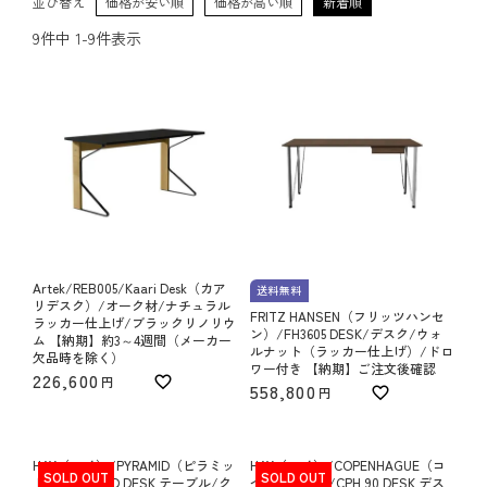
並び替え
価格が安い順
価格が高い順
新着順
9
件中
1
-
9
件表示
Artek/REB005/Kaari Desk（カア
送料無料
リデスク）/オーク材/ナチュラル
FRITZ HANSEN（フリッツハンセ
ラッカー仕上げ/ブラックリノリウ
ン）/FH3605 DESK/デスク/ウォ
ム 【納期】約3～4週間（メーカー
ルナット（ラッカー仕上げ）/ドロ
欠品時を除く）
ワー付き 【納期】ご注文後確認
226,600
558,800
HAY（ヘイ）/PYRAMID（ピラミッ
HAY（ヘイ）/COPENHAGUE（コ
SOLD OUT
SOLD OUT
ド）/PYRAMID DESK テーブル/ク
ペンハーグ）/CPH 90 DESK デス