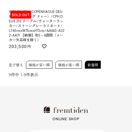
HAY（ヘイ）/COPENHAGUE DEU
SOLD OUT
X（コペンハーグ ドゥー）/CPH D
EUX 210 テーブル/ウォーターラッ
カー/ストーングレーラミネート/
L140cmxW75cmxH73cm/AA663-A32
2-AA71 【納期】約3～4週間（メー
カー欠品時を除く）
203,500
並び替え
価格が安い順
価格が高い順
新着順
9
件中
1
-
9
件表示
ONLINE SHOP