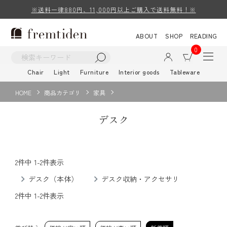
※送料一律880円、11,000円以上ご購入で送料無料！※
ABOUT
SHOP
READING
0
Chair
Light
Furniture
Interior goods
Tableware
HOME
商品カテゴリ
家具
デスク
2
件中
1
-
2
件表示
デスク（本体）
デスク収納・アクセサリ
2
件中
1
-
2
件表示