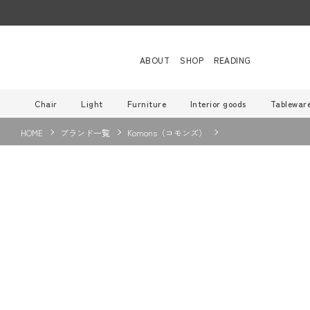
ABOUT
SHOP
READING
Chair
Light
Furniture
Interior goods
Tablewar
HOME
ブランド一覧
Komons（コモンズ）