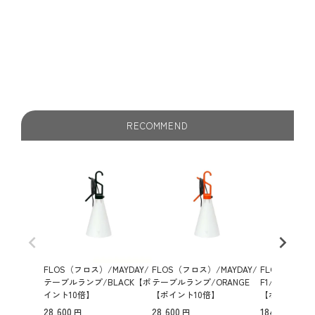
やすく、吊るす・置く・引っ掛ける など、インテリアに合
わせた多彩な使い方が可能。高品質なデザインながら手頃
な価格で、モダンな空間からナチュラルな北欧インテリア
まで幅広く馴染みます。デザイナー コンスタンチン・グル
チッチ による洗練されたデザインも魅力のひとつ。カーテ
ンレールに吊るして手元を照らしたり、床に置いて間接照
明として使ったりと、シーンに合わせた自由なライティン
グ を楽しめます。北欧インテリアやミニマルな空間に映え
RECOMMEND
る、おしゃれな間接照明をお探しの方におすすめです。
FLOS（フロス）/MAYDAY/
FLOS（フロス）/MAYDAY/
FLOS（フロス）/
テーブルランプ/BLACK【ポ
テーブルランプ/ORANGE
F1/フロアラ
イント10倍】
【ポイント10倍】
【ポイント10
28,600
28,600
184,800