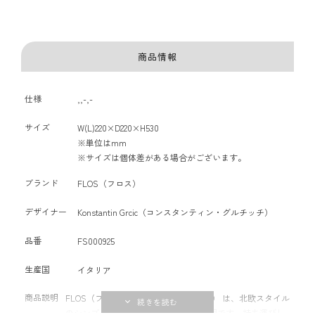
商品情報
仕様
,,-,-
サイズ
W(L)220×D220×H530
※単位はmm
※サイズは個体差がある場合がございます。
ブランド
FLOS（フロス）
デザイナー
Konstantin Grcic（コンスタンティン・グルチッチ）
品番
FS000925
生産国
イタリア
商品説明
FLOS（フロス） の Mayday（メイデイ） は、北欧スタイル
のシンプルさと機能性を兼ね備えた照明です。持ち運びし