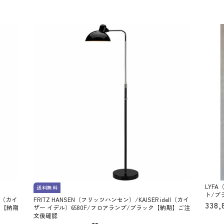
LYF
送料無料
ト/ブ
ll（カイ
FRITZ HANSEN（フリッツハンセン）/KAISER idell（カイ
338,
ク【納期
ザー イデル）6580F/フロアランプ/ブラック【納期】ご注
文後確認