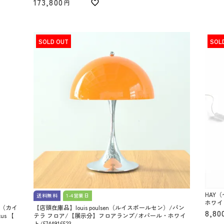
173,800
SOLD OUT
SOL
HAY（
送料無料
1-4営業日
ホワイト/
ll（カイ
【店頭在庫品】louis poulsen（ルイスポールセン）/パン
8,80
us 【
テラ フロア/【展示分】フロアランプ/オパール・ホワイ
ト/5744916523