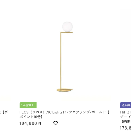
1-4営業日
送料無
K【ポ
FLOS（フロス）/IC Lights F1/フロアランプ/ゴールド【
FRIT
ポイント10倍】
ザー 
【納期
184,800
173,