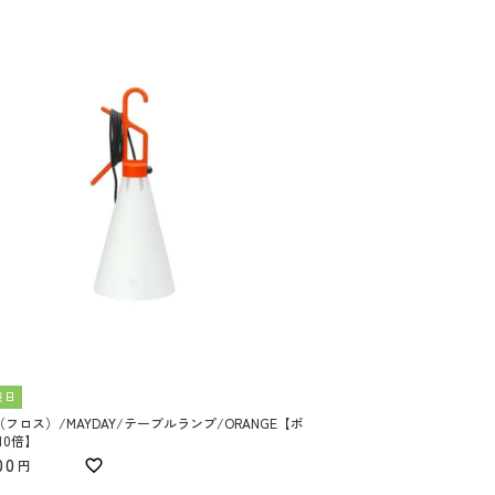
業日
（フロス）/MAYDAY/テーブルランプ/ORANGE【ポ
10倍】
00