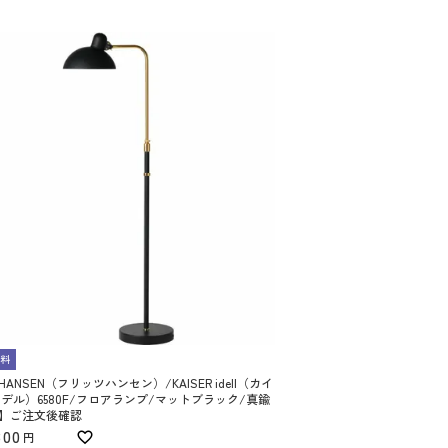
料
Z HANSEN（フリッツハンセン）/KAISER idell（カイ
イデル）6580F/フロアランプ/マットブラック/真鍮
】ご注文後確認
800