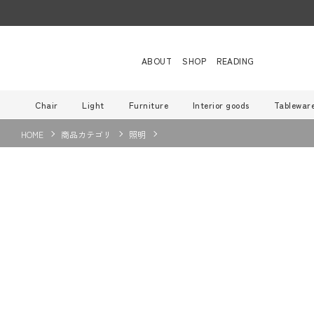
ABOUT
SHOP
READING
Chair
Light
Furniture
Interior goods
Tablewar
HOME
商品カテゴリ
照明