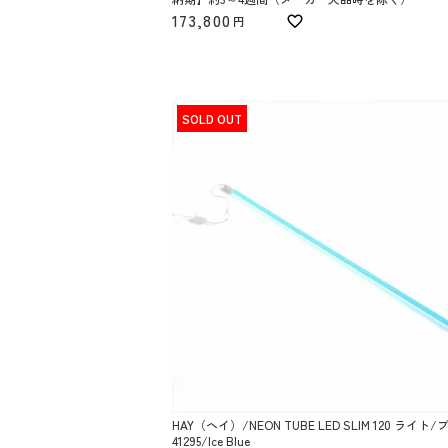
173,800
SOLD OUT
HAY（ヘイ）/NEON TUBE LED SLIM 120 ライト/
41295/Ice Blue