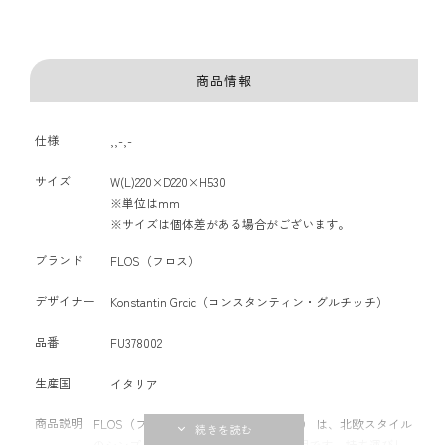
商品情報
仕様
,,-,-
サイズ
W(L)220×D220×H530
※単位はmm
※サイズは個体差がある場合がございます。
ブランド
FLOS（フロス）
デザイナー
Konstantin Grcic（コンスタンティン・グルチッチ）
品番
FU378002
生産国
イタリア
商品説明
FLOS（フロス） の Mayday（メイデイ） は、北欧スタイル
のシンプルさと機能性を兼ね備えた照明です。持ち運びし