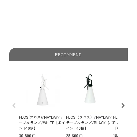
やすく、吊るす・置く・引っ掛ける など、インテリアに合
わせた多彩な使い方が可能。高品質なデザインながら手頃
な価格で、モダンな空間からナチュラルな北欧インテリア
まで幅広く馴染みます。デザイナー コンスタンチン・グル
チッチ による洗練されたデザインも魅力のひとつ。カーテ
ンレールに吊るして手元を照らしたり、床に置いて間接照
明として使ったりと、シーンに合わせた自由なライティン
グ を楽しめます。北欧インテリアやミニマルな空間に映え
RECOMMEND
る、おしゃれな間接照明をお探しの方におすすめです。
FLOS(フロス)/MAYDAY/テ
FLOS（フロス）/MAYDAY/
FLOS（フロス）/
ーブルランプ/WHITE【ポイ
テーブルランプ/BLACK【ポ
F1/フロアラ
ント10倍】
イント10倍】
【ポイント10
30,800
28,600
184,800