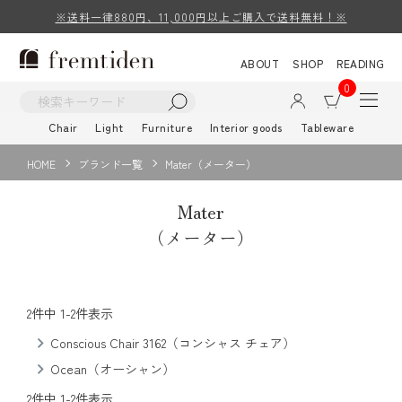
※送料一律880円、11,000円以上ご購入で送料無料！※
ABOUT
SHOP
READING
0
Chair
Light
Furniture
Interior goods
Tableware
HOME
ブランド一覧
Mater（メーター）
Mater
（メーター）
2
件中
1
-
2
件表示
Conscious Chair 3162（コンシャス チェア）
Ocean（オーシャン）
2
件中
1
-
2
件表示