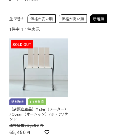
並び替え
価格が安い順
価格が高い順
新着順
1
件中
1
-
1
件表示
SOLD OUT
送料無料
1-4営業日
【店頭在庫品】Mater（メーター）
/Ocean（オーシャン）/チェア/サ
ンド
93,500
通常価格
65,450