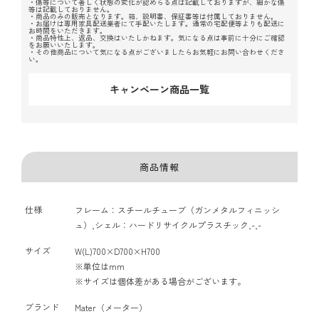
・傷等について著しく状態の変化が認めらる点は記載しておりますが、細かな傷
等は記載しておりません。
・商品のみの販売となります。箱、説明書、保証書等は付属しておりません。
・お届けは専用家具配送業者にて手配いたします。通常の宅配便等よりも配送に
お時間をいただきます。
・商品特性上、返品、交換はいたしかねます。気になる点は事前に十分にご確認
をお願いいたします。
・その他商品について気になる点がございましたらお気軽にお問い合わせくださ
い。
キャンペーン商品一覧
商品情報
仕様
フレーム：スチールチューブ（ガンメタルフィニッシ
ュ）,シェル：ハードリサイクルプラスチック,-,-
サイズ
W(L)700×D700×H700
※単位はmm
※サイズは個体差がある場合がございます。
ブランド
Mater（メーター）