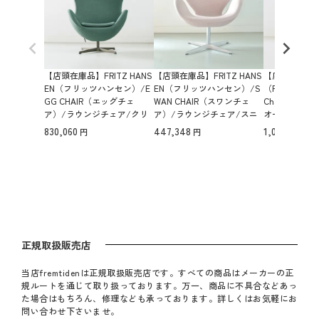
【店頭在庫品】FRITZ HANS
【店頭在庫品】FRITZ HANS
【店頭在庫品】PP
EN（フリッツハンセン）/E
EN（フリッツハンセン）/S
（PPモブラー）/
GG CHAIR（エッグチェ
WAN CHAIR（スワンチェ
Chair（イー
ア）/ラウンジチェア/クリ
ア）/ラウンジチェア/スニ
オーク材/Lae
スチャンハウン（ダークグ
バ（サンド/ペールピンク 23
-505/ソープ
830,060
447,348
1,040,160
リーン 1161）/ブラウンブロ
6）/サテン仕上げアルミニ
ジチェア
ンズ脚/Model 3316
ウム脚（マット）/Model 33
20 【納期】ご注文後確認
正規取扱販売店
当店fremtidenは正規取扱販売店です。すべての商品はメーカーの正
規ルートを通じて取り扱っております。万一、商品に不具合などあっ
た場合はもちろん、修理なども承っております。詳しくはお気軽にお
問い合わせ下さいませ。