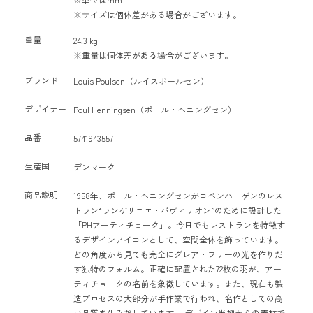
※サイズは個体差がある場合がございます。
重量
24.3 kg
※重量は個体差がある場合がございます。
ブランド
Louis Poulsen（ルイスポールセン）
デザイナー
Poul Henningsen（ポール・ヘニングセン）
品番
5741943557
生産国
デンマーク
商品説明
1958年、ポール・ヘニングセンがコペンハーゲンのレス
トラン“ランゲリニエ・パヴィリオン”のために設計した
「PHアーティチョーク」。今日でもレストランを特徴す
るデザインアイコンとして、空間全体を飾っています。
どの角度から見ても完全にグレア・フリーの光を作りだ
す独特のフォルム。正確に配置された72枚の羽が、アー
ティチョークの名前を象徴しています。また、現在も製
造プロセスの大部分が手作業で行われ、名作としての高
い品質を生みだしています。 デザイン当初からの素材で