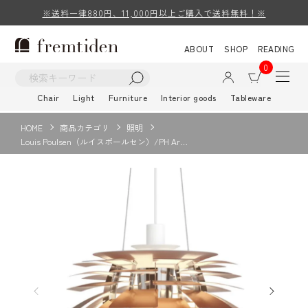
※送料一律880円、11,000円以上ご購入で送料無料！※
ABOUT
SHOP
READING
0
Chair
Light
Furniture
Interior goods
Tableware
HOME
商品カテゴリ
照明
Louis Poulsen（ルイスポールセン）/PH Ar…