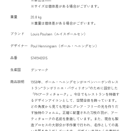
※サイズは個体差がある場合がございます。
重量
20.8 kg
※重量は個体差がある場合がございます。
ブランド
Louis Poulsen（ルイスポールセン）
デザイナー
Poul Henningsen（ポール・ヘニングセン）
品番
5741943515
生産国
デンマーク
商品説明
1958年、ポール・ヘニングセンがコペンハーゲンのレス
トラン“ランゲリニエ・パヴィリオン”のために設計した
「PHアーティチョーク」。今日でもレストランを特徴す
るデザインアイコンとして、空間全体を飾っています。
どの角度から見ても完全にグレア・フリーの光を作りだ
す独特のフォルム。正確に配置された72枚の羽が、アー
ティチョークの名前を象徴しています。また、現在も製
造プロセスの大部分が手作業で行われ、名作としての高
い品質を生みだしています。 デザイン当初からの素材で