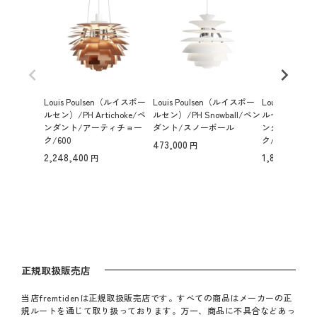
Louis Poulsen（ルイスポー
Louis Poulsen（ルイスポー
Louis Poul
ルセン）/PH Artichoke/ペ
ルセン）/PH Snowball/ペン
ルセン）/PH Ar
ンダント/アーティチョー
ダント/スノーボール
ンダント/ア
ク/600
ク/480
473,000
2,248,400
1,854,600
正規取扱販売店
当店fremtidenは正規取扱販売店です。すべての商品はメーカーの正
規ルートを通じて取り扱っております。万一、商品に不具合などあっ