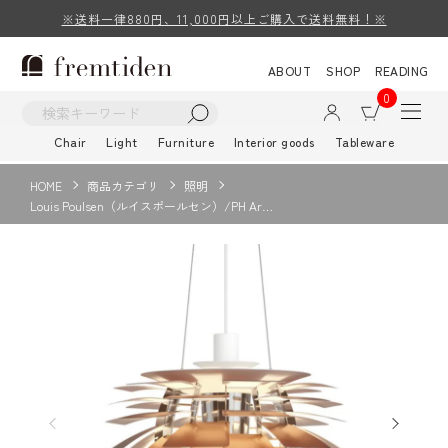
※送料一律880円、11,000円以上ご購入で送料無料！※
ABOUT
SHOP
READING
0
Chair
Light
Furniture
Interior goods
Tableware
HOME
商品カテゴリ
照明
Louis Poulsen（ルイスポールセン）/PH Ar…