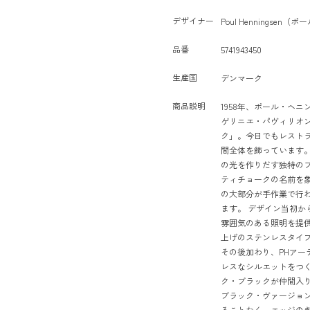
デザイナー
Poul Henningse
品番
5741943450
生産国
デンマーク
商品説明
1958年、ポール・ヘ
ゲリニエ・パヴィリオン
ク」。今日でもレスト
間全体を飾っています。
の光を作りだす独特のフ
ティチョークの名前を
の大部分が手作業で行
ます。 デザイン当初か
雰囲気のある照明を提
上げのステンレスタイ
その後加わり、PHアー
レスなシルエットをつく
ク・ブラックが仲間入
ブラック・ヴァージョ
ることなく、エッジの