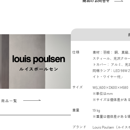
商品のお問合せ
仕様
素材：羽根： 銅、真鍮
スティール、光沢クロ
トカバー： アルミ、光
同梱ランプ：LED 98W
イト・ワイヤー付,-
サイズ
W(L)600×D600×H580
※単位はmm
※サイズは個体差があ
en 商品一覧
重量
19 kg
※重量は個体差がある
ブランド
Louis Poulsen（ル