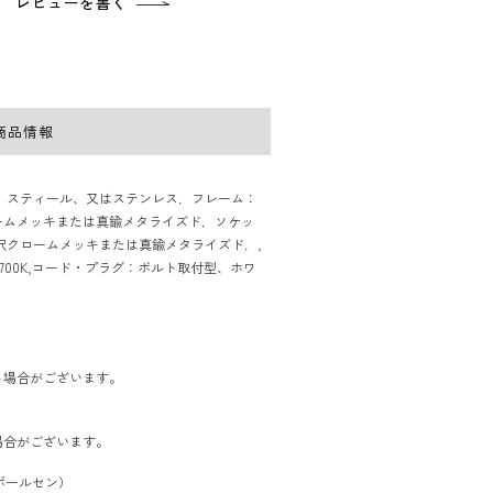
レビューを書く
商品情報
、スティール、又はステンレス．フレーム：
ームメッキまたは真鍮メタライズド．ソケッ
沢クロームメッキまたは真鍮メタライズド．,
 2700K,コード・プラグ：ボルト取付型、ホワ
る場合がございます。
場合がございます。
イスポールセン）