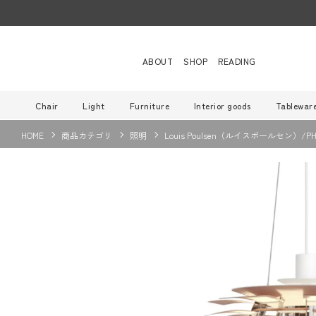
ABOUT
SHOP
READING
Chair
Light
Furniture
Interior goods
Tablewar
HOME
商品カテゴリ
照明
Louis Poulsen（ルイスポールセン）/PH