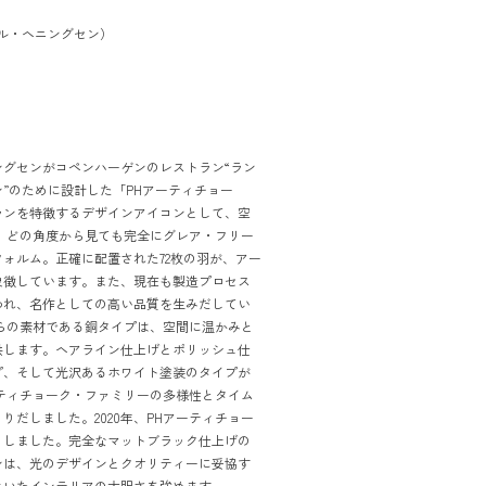
n（ポール・ヘニングセン）
ニングセンがコペンハーゲンのレストラン“ラン
”のために設計した「PHアーティチョー
ランを特徴するデザインアイコンとして、空
 どの角度から見ても完全にグレア・フリー
ォルム。正確に配置された72枚の羽が、アー
象徴しています。また、現在も製造プロセス
われ、名作としての高い品質を生みだしてい
らの素材である銅タイプは、空間に温かみと
供します。ヘアライン仕上げとポリッシュ仕
プ、そして光沢あるホワイト塗装のタイプが
ティチョーク・ファミリーの多様性とタイム
りだしました。2020年、PHアーティチョー
りしました。完全なマットブラック仕上げの
ンは、光のデザインとクオリティーに妥協す
きいたインテリアの大胆さを強めます。