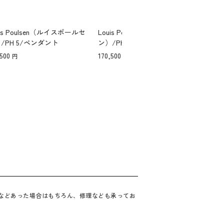
uis Poulsen（ルイスポールセ
Louis Poulsen（ルイスポールセ
Lou
/PH 5/ペンダント
ン）/PH 5 Retake/ペンダント
ン）/
ノー
,500
170,500
473,
合などあった場合はもちろん、修理なども承ってお