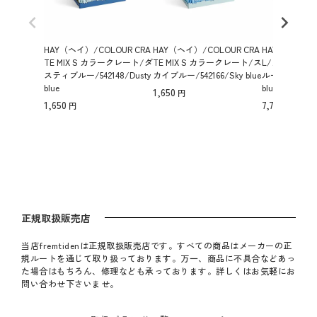
HAY（ヘイ）/COLOUR CRA
HAY（ヘイ）/COLOUR CRA
HAY（ヘイ）/Co
TE MIX S カラークレート/ダ
TE MIX S カラークレート/ス
L/カラークレ
スティブルー/542148/Dusty
カイブルー/542166/Sky blue
ルー/Lサイズ/54
blue
blue
1,650
1,650
7,700
正規取扱販売店
当店fremtidenは正規取扱販売店です。すべての商品はメーカーの正
規ルートを通じて取り扱っております。万一、商品に不具合などあっ
た場合はもちろん、修理なども承っております。詳しくはお気軽にお
問い合わせ下さいませ。