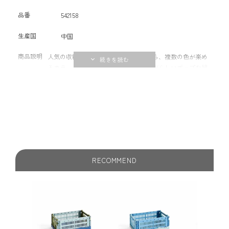
品番
542158
生産国
中国
商品説明
人気の収納ボックスCOLOUR CRATEから、複数の色が楽め
るカラーミックスシリーズが登場。 HAYらしいポップな組
み合わせのコンビネーションカラーは、お部屋の中でアク
セントになりインテリアとしての収納がより楽しくなるア
イテムです。 子供部屋や寝室、ワードローブ、バスルー
ム、キッチンなどご自宅のあらゆるシーンの収納、そして
オフィスでのご使用にもおすすめです。 ポストコンシュー
マーリサイクルプラスチックを100%使用。 【組み立てのポ
イント】 プラスチックの特性上、はめ込み部分が硬い場合
がございます。両手でしっかりもち4隅をはめて組立ててく
RECOMMEND
ださい。 ※組み立てや折りたたむ際に、力をいれすぎた
り、指などをはさまないようご注意ください。