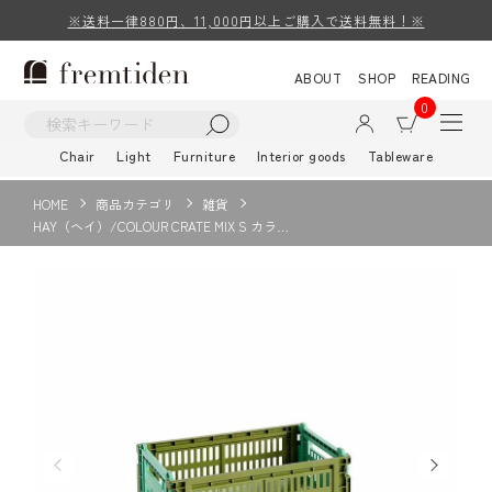
※送料一律880円、11,000円以上ご購入で送料無料！※
ABOUT
SHOP
READING
0
Chair
Light
Furniture
Interior goods
Tableware
HOME
商品カテゴリ
雑貨
HAY（ヘイ）/COLOUR CRATE MIX S カラ…