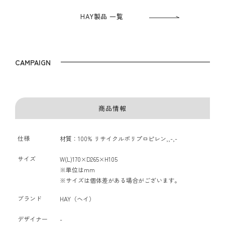
HAY製品 一覧
CAMPAIGN
商品情報
仕様
材質：100% リサイクルポリプロピレン,,-,-
サイズ
W(L)170×D265×H105
※単位はmm
※サイズは個体差がある場合がございます。
ブランド
HAY（ヘイ）
デザイナー
-