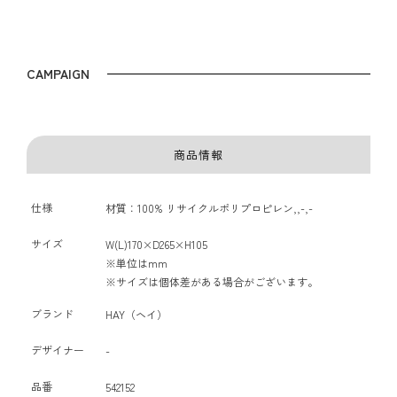
CAMPAIGN
商品情報
仕様
材質：100% リサイクルポリプロピレン,,-,-
サイズ
W(L)170×D265×H105
※単位はmm
※サイズは個体差がある場合がございます。
ブランド
HAY（ヘイ）
デザイナー
-
品番
542152