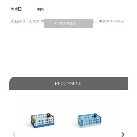
生産国
中国
商品説明
人気の収納ボックスCOLOUR CRATEから、複数の色が楽め
るカラーミックスシリーズが登場。 HAYらしいポップな組
み合わせのコンビネーションカラーは、お部屋の中でアク
セントになりインテリアとしての収納がより楽しくなるア
イテムです。 子供部屋や寝室、ワードローブ、バスルー
ム、キッチンなどご自宅のあらゆるシーンの収納、そして
オフィスでのご使用にもおすすめです。 ポストコンシュー
マーリサイクルプラスチックを100%使用。 【組み立てのポ
イント】 プラスチックの特性上、はめ込み部分が硬い場合
がございます。両手でしっかりもち4隅をはめて組立ててく
RECOMMEND
ださい。 ※組み立てや折りたたむ際に、力をいれすぎた
り、指などをはさまないようご注意ください。