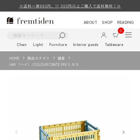
※送料一律880円、11,000円以上ご購入で送料無料！※
ABOUT
SHOP
READING
0
Chair
Light
Furniture
Interior goods
Tableware
HOME
商品カテゴリ
雑貨
HAY（ヘイ）/COLOUR CRATE MIX S カラ…