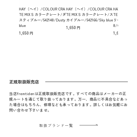
HAY（ヘイ）/COLOUR CRA
HAY（ヘイ）/COLOUR CRA
HAY（ヘイ）/C
TE MIX S カラークレート/ダ
TE MIX S カラークレート/ス
TE MIX S 
スティブルー/542148/Dusty
カイブルー/542166/Sky blue
リーブ,ダークミ
blue
8/Olive, dark 
1,650
1,650
1,650
正規取扱販売店
当店fremtidenは正規取扱販売店です。すべての商品はメーカーの正
規ルートを通じて取り扱っております。万一、商品に不具合などあっ
た場合はもちろん、修理なども承っております。詳しくはお気軽にお
問い合わせ下さいませ。
取扱ブランド一覧