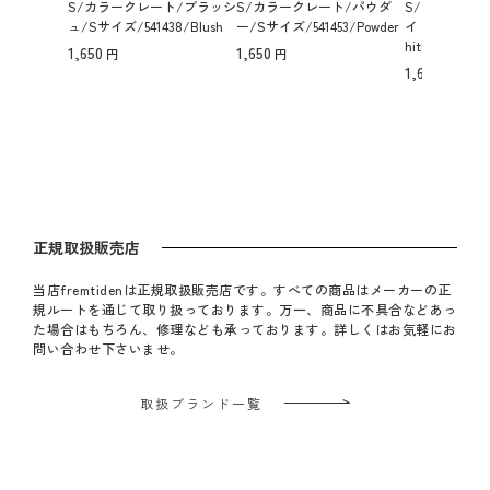
S/カラークレート/ブラッシ
S/カラークレート/パウダ
S/カラークレ
ュ/Sサイズ/541438/Blush
ー/Sサイズ/541453/Powder
イト/Sサイズ/54
hite
1,650
1,650
1,650
正規取扱販売店
当店fremtidenは正規取扱販売店です。すべての商品はメーカーの正
規ルートを通じて取り扱っております。万一、商品に不具合などあっ
た場合はもちろん、修理なども承っております。詳しくはお気軽にお
問い合わせ下さいませ。
取扱ブランド一覧