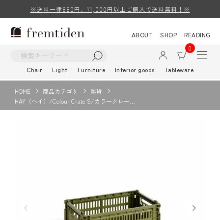
※送料一律880円、11,000円以上ご購入で送料無料！※
ABOUT
SHOP
READING
0
Chair
Light
Furniture
Interior goods
Tableware
HOME
商品カテゴリ
雑貨
HAY（ヘイ）/Colour Crate S/カラークレー…