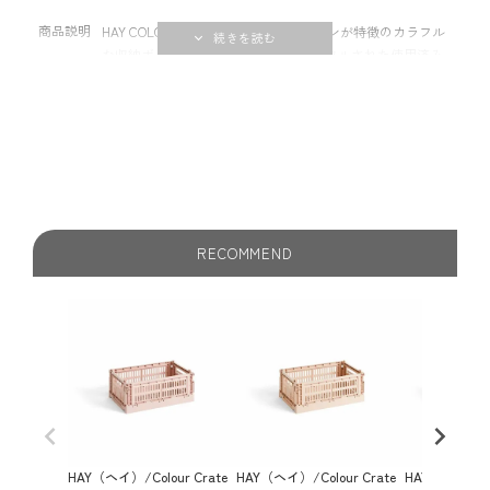
商品説明
HAY COLOUR CRATEは、穴あきデザインが特徴のカラフル
な収納ボックスシリーズです。リサイクルされた使用済み
プラスチックを100%使用したこのクレートは、豊富な色と
サイズ展開により、大きさの異なる大きさを組み合わせて
積み重ねることができます。棚、テーブル、戸棚でさまざ
まなアイテムを収納したり整理したりするのに適した、多
機能なボックスです。【組み立てのポイント】プラスチッ
クの特性上、はめ込み部分が硬い場合がございます。両手
でしっかりもち4隅をはめて組立ててください。※組み立て
や折りたたむ際に、力をいれすぎたり、指などをはさまな
RECOMMEND
いようご注意ください。
HAY（ヘイ）/Colour Crate
HAY（ヘイ）/Colour Crate
HAY（ヘイ）/Co