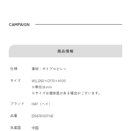
CAMPAIGN
商品情報
仕様
素材：ポリプロピレン
サイズ
W(L)260×D170×H100
※単位はmm
※サイズは個体差がある場合がございます。
ブランド
HAY（ヘイ）
品番
2206761001142
生産国
中国