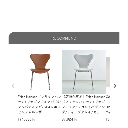
段が回転する二段式のトレイは、収納、飾り棚、器、と
様々な使い方ができます。
RECOMMEND
Fritz Hansen（フリッツハン
【店頭在庫品】Fritz Hansen
CARL HANSE
セン）/セブンチェア/3107/
（フリッツハンセン）/セブ
ールハンセン&
フルパディング/SH43/エッ
ンチェア/フロントパディン
H24/Cushion/
センシャルレザー
グ/ディープクレイ/カラー
Melange 68247
ドアッシュ/ライトベージュ
（モスグリー
174,680
87,824
15,400
1121/ブラウンブロンズ脚/31
07/SH430