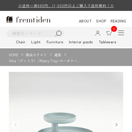
※送料一律880円、11,000円以上ご購入で送料無料！※
ABOUT
SHOP
READING
0
Chair
Light
Furniture
Interior goods
Tableware
HOME
商品カテゴリ
雑貨
Vitra（ヴィトラ）/Rotary Tray/ロータリー…