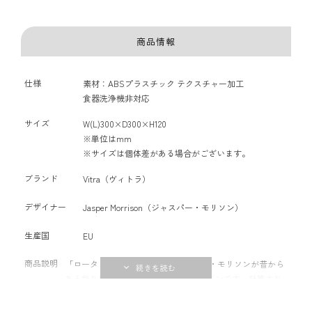
商品情報
仕様
素材：ABSプラスチック テクスチャー加工
食器洗浄機非対応
サイズ
W(L)300×D300×H120
※単位はmm
※サイズは個体差がある場合がございます。
ブランド
Vitra（ヴィトラ）
デザイナー
Jasper Morrison（ジャスパー・モリソン）
生産国
EU
商品説明
「ロータリー トレー」は、ジャスパー・モリソンが昔から
ある飾り棚を現代的に再解釈したデザインです。計算され
尽くした簡潔なデザインは、ジャスパー・モリソンの哲学
である「スーパーノーマル」を忠実に体現しています。上