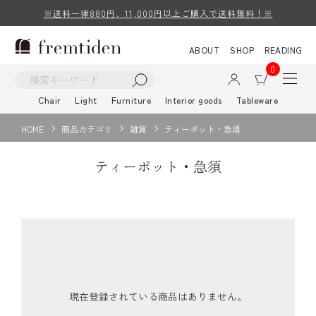
※送料一律880円、11,000円以上ご購入で送料無料！※
ABOUT
SHOP
READING
0
Chair
Light
Furniture
Interior goods
Tableware
HOME
商品カテゴリ
雑貨
ティーポット・急須
ティーポット・急須
現在登録されている商品はありません。