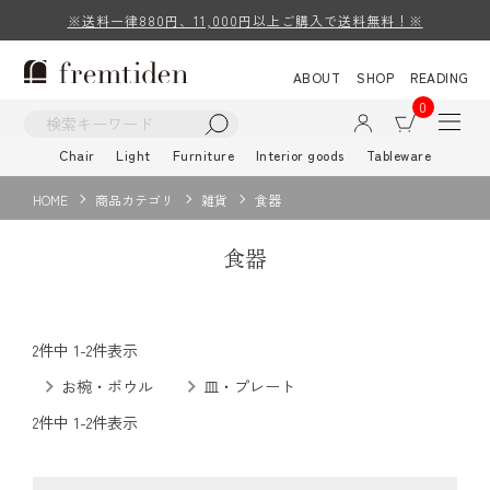
※送料一律880円、11,000円以上ご購入で送料無料！※
ABOUT
SHOP
READING
0
Chair
Light
Furniture
Interior goods
Tableware
HOME
商品カテゴリ
雑貨
食器
食器
2
件中
1
-
2
件表示
お椀・ボウル
皿・プレート
2
件中
1
-
2
件表示