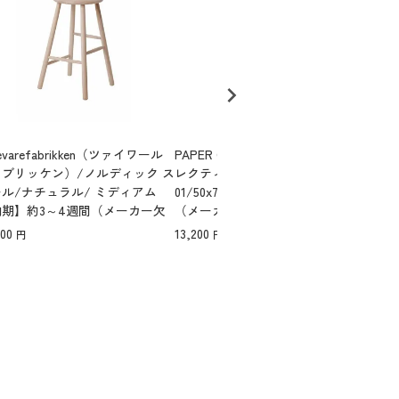
aevarefabrikken（ツァイワール
PAPER COLLECTIVE（ペーパーコ
PAP
ァブリッケン）/ノルディック ス
レクティブ）/ポスター/Semblance
レク
ル/ナチュラル/ ミディアム
01/50x70cm 【納期】約3～4週間
0x
納期】約3～4週間（メーカー欠
（メーカー欠品時を除く）
カー
時を除く）
000
13,200
13,2