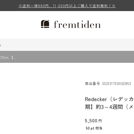
※送料一律880円、11,000円以上ご購入で送料無料！※
e
27cm 【…
商品番号
332331730002853
Redecker（レデッ
期】約3～4週間（
5,500
50
pt 付与