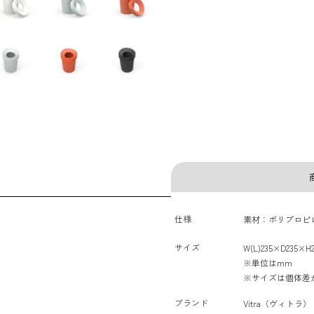
仕様
素材：ポリプロピ
サイズ
W(L)235×D235×H2
※単位はmm
※サイズは個体差
ブランド
Vitra（ヴィトラ）