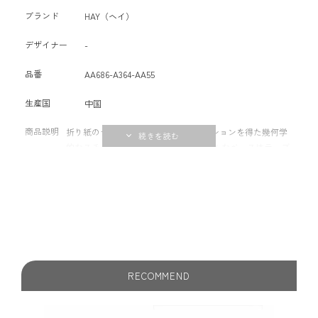
ブランド
HAY（ヘイ）
デザイナー
-
品番
AA686-A364-AA55
生産国
中国
商品説明
折り紙のテクニックからインスピレーションを得た幾何学
的なスチール製サイドテーブル。 スリムなベースはテーブ
ルトップに折りたたまれたように見え、伝統的な和紙アー
トを連想させるシンプルで、立体的なフォルムを作り出し
ます。 コンパクトなため用途が広く、プライベート空間や
公共施設など環境を選ばず、コーヒーテーブルやサイドテ
ーブルとして活躍します。 サイズや色を複数組み合わせて
お使いいただくこともおすすめです。
RECOMMEND