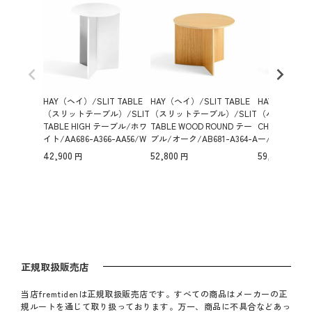
HAY（ヘイ）/SLIT TABLE
HAY（ヘイ）/SLIT TABLE
HAY（ヘイ）/P
（スリットテーブル）/SLIT
（スリットテーブル）/SLIT
（パリサード）/
TABLE HIGH テーブル/ホワ
TABLE WOOD ROUND テー
CHAIR チェ
イト/AA686-A366-AA56/W
ブル/オーク/AB681-A364-A
ー/AA606-A22
hite 【納期】約3～4週間
I01/Colour&Finish:Lacquere
【納期】約3～
42,900
52,800
59,400
（メーカー欠品時を除く）
doak【納期】約3～4週間
カー欠品時を
（メーカー欠品時を除く）
正規取扱販売店
当店fremtidenは正規取扱販売店です。すべての商品はメーカーの正
規ルートを通じて取り扱っております。万一、商品に不具合などあっ