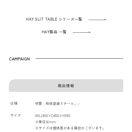
HAY SLIT TABLE シリーズ一覧
HAY製品 一覧
CAMPAIGN
商品情報
仕様
材質：粉体塗装スチール,,-,-
サイズ
W(L)450×D450×H355
※単位はmm
※サイズは個体差がある場合がございます。