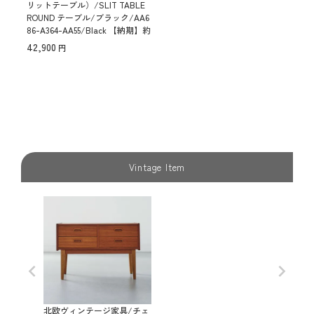
リットテーブル）/SLIT TABLE
ROUND テーブル/ブラック/AA6
86-A364-AA55/Black 【納期】約
3～4週間（メーカー欠品時を除
42,900
く）
Vintage Item
北欧ヴィンテージ家具/チェ