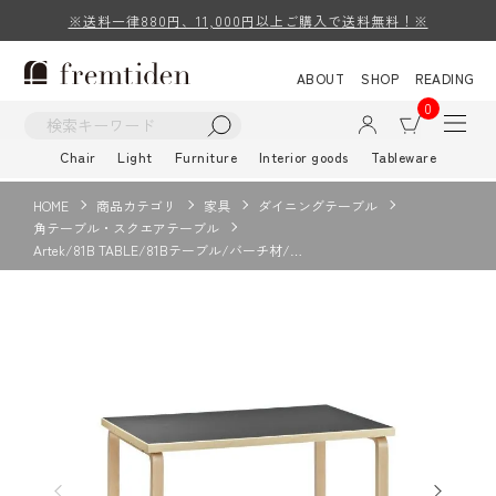
※送料一律880円、11,000円以上ご購入で送料無料！※
ABOUT
SHOP
READING
0
Chair
Light
Furniture
Interior goods
Tableware
HOME
商品カテゴリ
家具
ダイニングテーブル
角テーブル・スクエアテーブル
Artek/81B TABLE/81Bテーブル/バーチ材/…