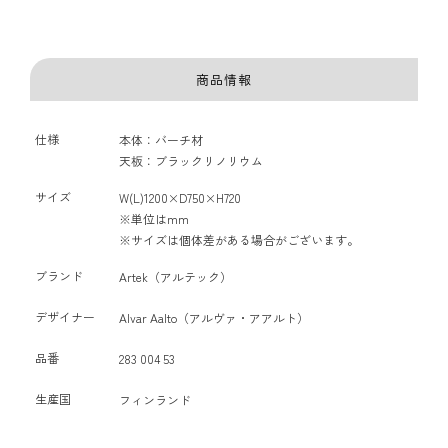
商品情報
仕様
本体：バーチ材
天板：ブラックリノリウム
サイズ
W(L)1200×D750×H720
※単位はmm
※サイズは個体差がある場合がございます。
ブランド
Artek（アルテック）
デザイナー
Alvar Aalto（アルヴァ・アアルト）
品番
283 004 53
生産国
フィンランド