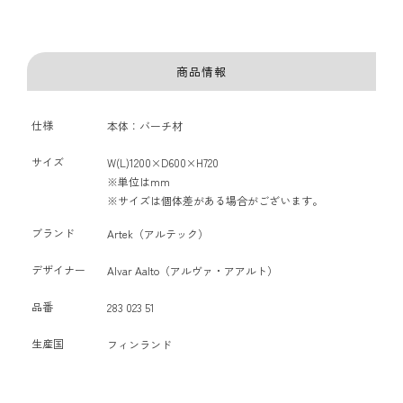
商品情報
仕様
本体：バーチ材
サイズ
W(L)1200×D600×H720
※単位はmm
※サイズは個体差がある場合がございます。
ブランド
Artek（アルテック）
デザイナー
Alvar Aalto（アルヴァ・アアルト）
品番
283 023 51
生産国
フィンランド