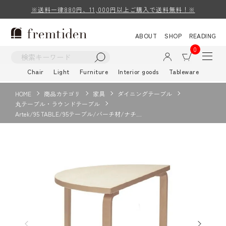
※送料一律880円、11,000円以上ご購入で送料無料！※
ABOUT
SHOP
READING
0
Chair
Light
Furniture
Interior goods
Tableware
HOME
商品カテゴリ
家具
ダイニングテーブル
丸テーブル・ラウンドテーブル
Artek/95 TABLE/95テーブル/バーチ材/ナチ…