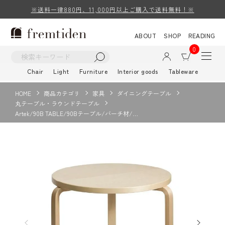
※送料一律880円、11,000円以上ご購入で送料無料！※
ABOUT
SHOP
READING
0
Chair
Light
Furniture
Interior goods
Tableware
HOME
商品カテゴリ
家具
ダイニングテーブル
丸テーブル・ラウンドテーブル
Artek/90B TABLE/90Bテーブル/バーチ材/…