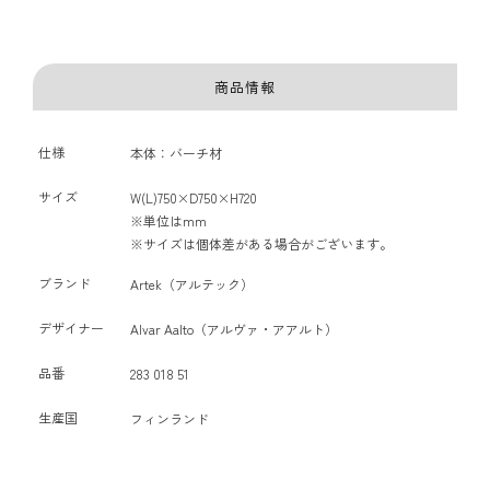
商品情報
仕様
本体：バーチ材
サイズ
W(L)750×D750×H720
※単位はmm
※サイズは個体差がある場合がございます。
ブランド
Artek（アルテック）
デザイナー
Alvar Aalto（アルヴァ・アアルト）
品番
283 018 51
生産国
フィンランド