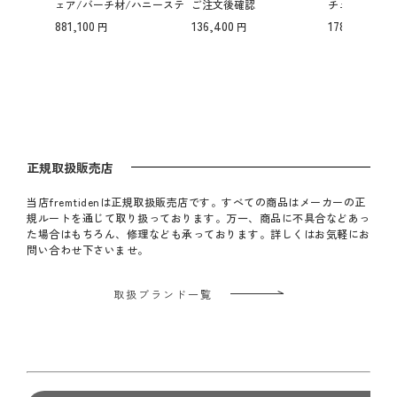
ェア/バーチ材/ハニーステ
ご注文後確認
チェア/バー
イン仕上げ/ファブリック m
ルラッカー仕
881,100
136,400
178,200
ello（10 pebble grey）【納
ル レッド【
期】ご注文後確認
確認
正規取扱販売店
当店fremtidenは正規取扱販売店です。すべての商品はメーカーの正
規ルートを通じて取り扱っております。万一、商品に不具合などあっ
た場合はもちろん、修理なども承っております。詳しくはお気軽にお
問い合わせ下さいませ。
取扱ブランド一覧