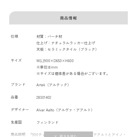
商品情報
仕様
材質：バーチ材
仕上げ：ナチュラルラッカー仕上げ
天板：セラミックタイル（ブラック）
サイズ
W(L)900×D650×H600
※単位はmm
※サイズは個体差がある場合がございます。
ブランド
Artek（アルテック）
品番
28301402
デザイナー
Alvar Aalto（アルヴァ・アアルト）
生産国
フィンランド
商品説明
「900ティートロリー」は、アルヴァ・アアルトとアイノ・