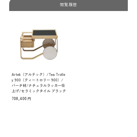
閲覧履歴
Artek（アルテック）/Tea Trolle
y 900（ティートロリー 900）/
バーチ材/ナチュラルラッカー仕
上げ/セラミックタイル ブラック
【納期】ご注文後確認
708,400