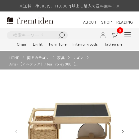
※送料一律880円、11,000円以上ご購入で送料無料！※
ABOUT
SHOP
READING
0
Chair
Light
Furniture
Interior goods
Tableware
HOME
商品カテゴリ
家具
ワゴン
Artek（アルテック）/Tea Trolley 900（…