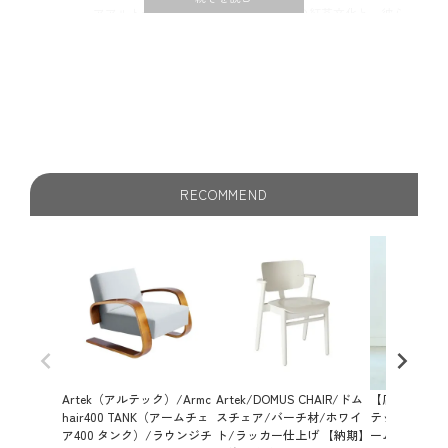
アアルトが旅の中で出会ったイギリスの紅茶文化と、彼ら
が書籍などから感銘を受けた日本の木工技術や建築から着
想を得てデザインされました。バスケット籠とセラミック
タイルを組み合わせた900ティートロリーは、1937年のパリ
万国博覧会で初めて発表されました。機能的でシンプルな
デザインは、どのような文化や暮らしにも自然に馴染み、
朝食やアフタヌーンティー、またはアペリティフなど、あ
らゆる場面を彩る存在です。
RECOMMEND
Artek（アルテック）/Armc
Artek/DOMUS CHAIR/ドム
【店頭在庫品】
hair400 TANK（アームチェ
スチェア/バーチ材/ホワイ
テック）/Armc
ア400 タンク）/ラウンジチ
ト/ラッカー仕上げ 【納期】
ームチェア40