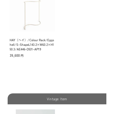
HAY（ヘイ）/Colour Rack/Eggs
hell/S-ShapeL143.2×W60.2×H1
50.3/AE446-D531-AP19
39,600
Vintage Item