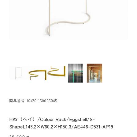
商品番号
104701150005045
HAY（ヘイ）/Colour Rack/Eggshell/S-
ShapeL143.2×W60.2×H150.3/AE446-D531-AP19
39,600