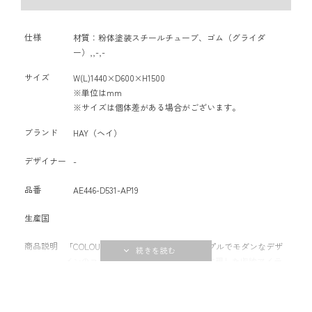
仕様
材質：粉体塗装スチールチューブ、ゴム（グライダ
ー）,,-,-
サイズ
W(L)1440×D600×H1500
※単位はmm
※サイズは個体差がある場合がございます。
ブランド
HAY（ヘイ）
デザイナー
-
品番
AE446-D531-AP19
生産国
商品説明
「COLOUR RACK-S SHAPE」は、シンプルでモダンなデザ
インのコートラックで、北欧の美学を体現した収納アイテ
ムです。コンパクトでありながら、強固なスチール構造と
カラーバリエーションで、お部屋に調和し、日常的な収納
力を提供します。スタイリッシュな外観と実用性を兼ね備