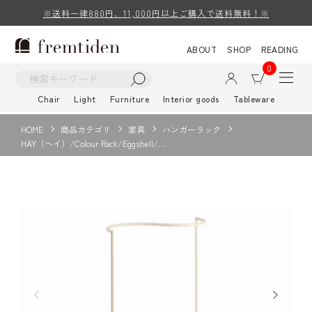
※送料一律880円、11,000円以上ご購入で送料無料！※
ABOUT
SHOP
READING
0
Chair
Light
Furniture
Interior goods
Tableware
HOME
商品カテゴリ
家具
ハンガーラック
HAY（ヘイ）/Colour Rack/Eggshell/…