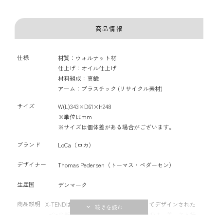
商品情報
仕様
材質：ウォルナット材
仕上げ：オイル仕上げ
材料組成：真鍮
アーム：プラスチック (リサイクル素材)
サイズ
W(L)343×D61×H248
※単位はmm
※サイズは個体差がある場合がございます。
ブランド
LoCa（ロカ）
デザイナー
Thomas Pedersen（トーマス・ペダーセン）
生産国
デンマーク
商品説明
X-TENDは、トーマス ペダーセンによってデザインされた
LoCaの新しいコートラックです。X-TENDは、美しさと持