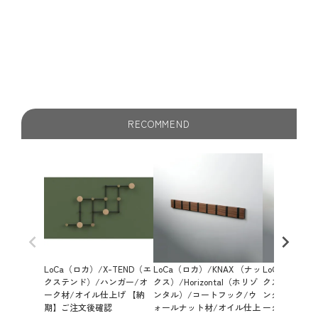
続可能性を念頭に置いてデザインされています。コートラ
ックのプラスチック要素は、使用済みのリサイクルプラス
チックから作られています。分別したプラスチック廃棄物
に新たな命を吹き込みます。
RECOMMEND
LoCa（ロカ）/X-TEND（エ
LoCa（ロカ）/KNAX （ナッ
LoCa（ロカ）
クステンド）/ハンガー/オ
クス）/Horizontal（ホリゾ
クス）/Horiz
ーク材/オイル仕上げ 【納
ンタル）/コートフック/ウ
ンタル）/コ
期】ご注文後確認
ォールナット材/オイル仕上
ーク材/ソープ