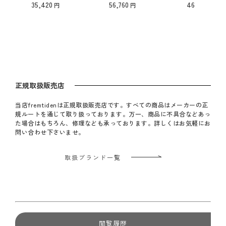
げ/8フック（ブラック）
ク（グレー）
35,420
56,760
46,090
【納期】ご注文後確認
文後確認
正規取扱販売店
当店fremtidenは正規取扱販売店です。すべての商品はメーカーの正
規ルートを通じて取り扱っております。万一、商品に不具合などあっ
た場合はもちろん、修理なども承っております。詳しくはお気軽にお
問い合わせ下さいませ。
取扱ブランド一覧
閲覧履歴