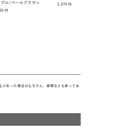
ーブル/ペールブラウン
1101
2,970
00
41,8
合などあった場合はもちろん、修理なども承ってお