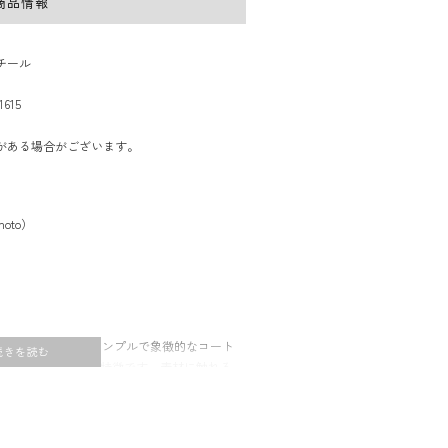
商品情報
チール
1615
がある場合がございます。
moto）
仁がデザインしたシンプルで象徴的なコート
クな彫刻的デザインが特徴です。素材に触れる
金属棒を曲げたり編んだりする実験的なプロ
金属パイプを互いに交差させることから発展し
、存在感のある3次元構造をもちながらも、運