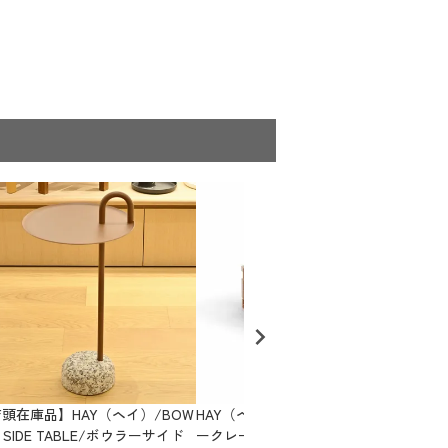
ックに収まるデザインになっています。廊下
ト空間とパブリック空間のどこにおいても、
なるでしょう。
頭在庫品】HAY（ヘイ）/BOW
HAY（ヘイ）/Colour Crate M/カラ
HA
R SIDE TABLE/ボウラーサイド
ークレート M/パウダー
ラッ