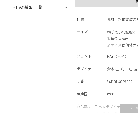
HAY製品 一覧
仕様
素材：粉体塗装ス
サイズ
W(L)495×D505×H
※単位はmm
※サイズは個体差
ブランド
HAY（ヘイ）
デザイナー
倉本 仁（Jin Kura
品番
941101 4009000
生産国
中国
商品説明
日本人デザイナー、倉本 
ラックKNITは、ユニー
という体験や、ロープや
セスに触発され、 3本の
て誕生しました。美しく