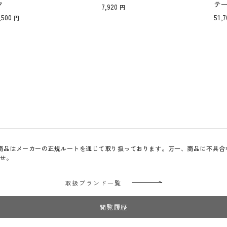
ク
テ
7,920
,500
51,7
べての商品はメーカーの正規ルートを通じて取り扱っております。万一、商品に不具
せ。
取扱ブランド一覧
閲覧履歴