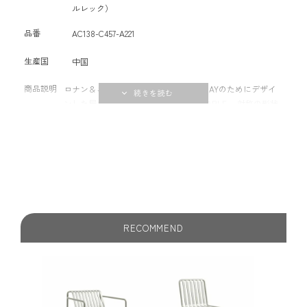
ルレック）
品番
AC138-C457-A221
生産国
中国
商品説明
ロナン＆エルワン・ブルレック兄弟がHAYのためにデザイ
ンした屋外用家具のPALISSADE LOW TABLE。 対称の形状
という共通の原則によって統一され、見た目はシンプル
で、エレガントな印象を与えながらも、強度と耐久性があ
り、高いデザイン性と機能性を備えています。 また、自然
の風景にも、都市の中でも溶け込み、長く使用するほど美
しさが増します。 カフェやレストラン、庭園、テラス、バ
ルコニーなど、屋外でのご使用におすすめです。
RECOMMEND