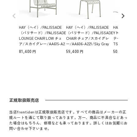
HAY（ヘイ）/PALISSADE
HAY（ヘイ）/PALISSADE
HAY（ヘイ）/HA
（パリサード）/PALISSADE
（パリサード）/PALISSADE
Y MATIN TABL
LOUNGE CHAIR LOW チェ
CHAIR チェア/スカイグレ
テーブルランプ/L
ア/スカイグレー/AA615-A2
ー/AA606-A221/Sky Grey
TSI/AC070-A
21/Sky Grey 【納期】約3～4
【納期】約3～4週間（メー
期】約3～4週
81,400
59,400
50,600
週間（メーカー欠品時を除
カー欠品時を除く）
欠品時を除く
く）
正規取扱販売店
当店fremtidenは正規取扱販売店です。すべての商品はメーカーの正
規ルートを通じて取り扱っております。万一、商品に不具合などあっ
た場合はもちろん、修理なども承っております。詳しくはお気軽にお
問い合わせ下さいませ。