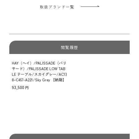
取扱ブランド一覧
閲覧履歴
HAY（ヘイ）/PALISSADE（パリ
サード）/PALISSADE LOW TAB
LE テーブル/スカイグレー/AC13
8-C457-A221/Sky Grey 【納期】
約3～4週間（メーカー欠品時を
93,500
除く）