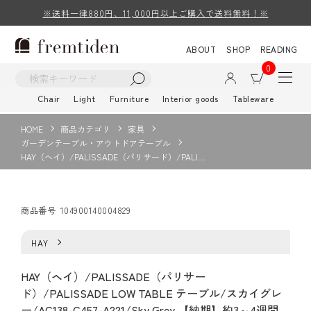
※送料一律880円、11,000円以上ご購入で送料無料！※
ABOUT
SHOP
READING
0
Chair
Light
Furniture
Interior goods
Tableware
HOME
商品カテゴリ
家具
ガーデンテーブル・アウトドアテーブル
HAY（ヘイ）/PALISSADE（パリサード）/PALI…
商品番号
104900140004829
HAY
HAY（ヘイ）/PALISSADE（パリサー
ド）/PALISSADE LOW TABLE テーブル/スカイグレ
ー/AC138-C457-A221/Sky Grey 【納期】約3～4週間