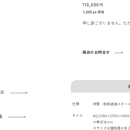
110,000
1,000
pt 付与
申し訳ございません。た
商品のお問合せ
DE
仕様
材質：粉体塗装スチール,,
サイズ
W(L)1280×D700×H800
覧
※単位はmm
※サイズは個体差があ