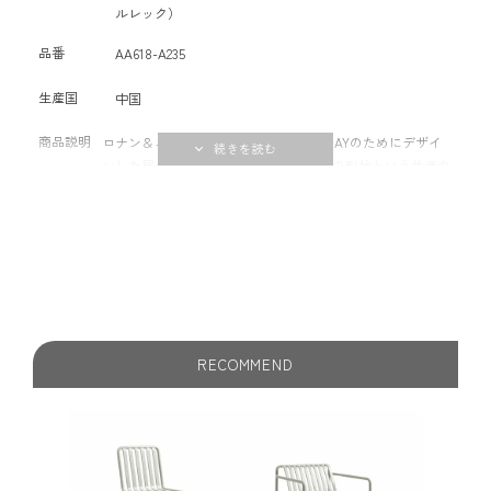
ルレック）
品番
AA618-A235
生産国
中国
商品説明
ロナン＆エルワン・ブルレック兄弟がHAYのためにデザイ
ンした屋外用家具のPALISSADE。 対称の形状という共通の
原則によって統一され、見た目はシンプルで、エレガント
な印象を与えながらも、強度と耐久性があり、高いデザイ
ン性と機能性を備えています。 また、自然の風景にも、都
市の中でも溶け込み、長く使用するほど美しさが増しま
す。 カフェやレストラン、庭園、テラス、バルコニーな
ど、屋外でのご使用におすすめです。 ※PALISSADEコレク
ションの全ての製品は手作りのため、小さな傷のようなも
のがある場合があります。それらは欠陥ではなく、製品の
RECOMMEND
品質と機能を損なうことはありませんのでご安心くださ
い。