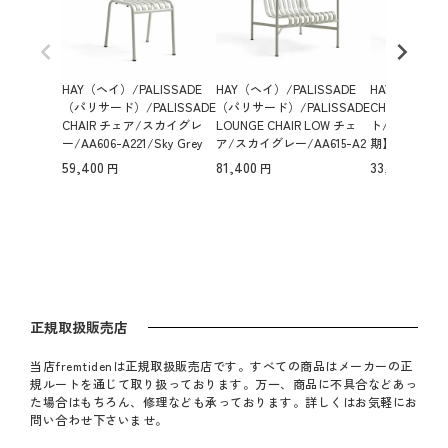
HAY（ヘイ）/PALISSADE
HAY（ヘイ）/PALISSADE
HAY（ヘイ）/E
（パリサード）/PALISSADE
（パリサード）/PALISSADE
CHAIR チェ
CHAIR チェア/スカイグレ
LOUNGE CHAIR LOW チェ
ト/930191/An
ー/AA606-A221/Sky Grey
ア/スカイグレー/AA615-A2
期】約3～4週
【納期】約3～4週間（メー
21/Sky Grey 【納期】約3～4
欠品時を除く
59,400
81,400
33,000
カー欠品時を除く）
週間（メーカー欠品時を除
く）
正規取扱販売店
当店fremtidenは正規取扱販売店です。すべての商品はメーカーの正
規ルートを通じて取り扱っております。万一、商品に不具合などあっ
た場合はもちろん、修理なども承っております。詳しくはお気軽にお
問い合わせ下さいませ。