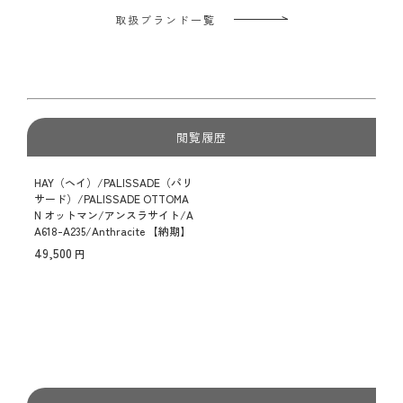
取扱ブランド一覧
閲覧履歴
HAY（ヘイ）/PALISSADE（パリ
サード）/PALISSADE OTTOMA
N オットマン/アンスラサイト/A
A618-A235/Anthracite 【納期】
約3～4週間（メーカー欠品時を
49,500
除く）