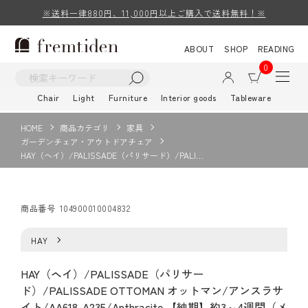
※送料一律880円、11,000円以上ご購入で送料無料！※
ABOUT
SHOP
READING
0
Chair
Light
Furniture
Interior goods
Tableware
HOME
商品カテゴリ
家具
ガーデンチェア・アウトドアチェア
HAY（ヘイ）/PALISSADE（パリサード）/PALI…
商品番号
104900010004832
HAY
HAY（ヘイ）/PALISSADE（パリサー
ド）/PALISSADE OTTOMAN オットマン/アンスラサ
イト/AA618-A235/Anthracite 【納期】約3～4週間（メ