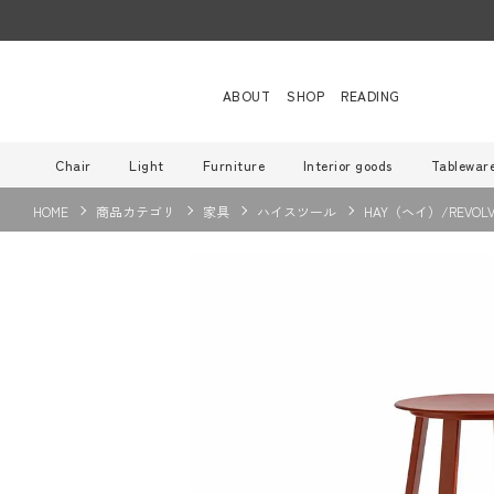
ABOUT
SHOP
READING
Chair
Light
Furniture
Interior goods
Tablewar
HOME
商品カテゴリ
家具
ハイスツール
HAY（ヘイ）/REVOL