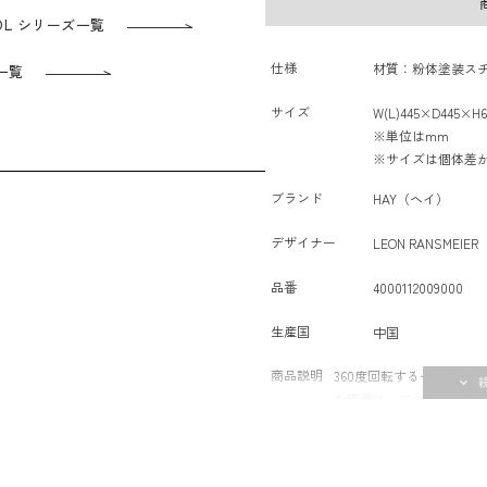
TOOL シリーズ一覧
仕様
材質：粉体塗装スチー
 一覧
サイズ
W(L)445×D445×H6
※単位はmm
※サイズは個体差
ブランド
HAY（ヘイ）
デザイナー
LEON RANSME
品番
4000112009000
生産国
中国
商品説明
360度回転するベアリング構
な座面は、アウトライン
トレストと重みのあるベ
なっています。 乗り降り
回転機能は、見た目の印