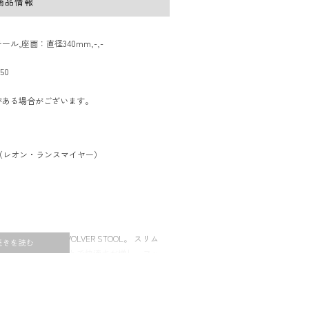
商品情報
ル,座面：直径340mm,-,-
50
がある場合がございます。
IER（レオン・ランスマイヤー）
造が付いた、REVOLVER STOOL。 スリム
がカーブしていることで快適さが増し、フッ
ースにより全体的に安定性のあるデザインに
の際に身体の方向転換がらくにできるなど、
象を一変させるだけでなく、機能的なデザイ