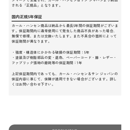
のアトリエには専任クラフツマンが常駐しており、ご購入
される「正規品」となります。
後のメンテナンスや張り替えのご相談も可能。北欧家具を
末長くご愛用いただける環境を整えています。
国内正規5年保証
カール・ハンセン商品は納品から最長5年間の保証期間がございま
す。保証期間内に通常使用にて発生した商品不良があった場合、
無償で修理、または交換いたします。また不具合の箇所によって
保証期間が異なります。
・強度・構造体にかかわる破損の保証期間：5年
・塗装及び樹脂部品の変・退色、ペーパーコード・籐・レザー・
ファブリック張地の磨耗等の保証期間：1年
上記保証期間内であっても、カール・ハンセン＆サン ジャパンの
保証内容に準じて、保障が適用できない場合がございます。詳し
くはお問い合わせ下さい。