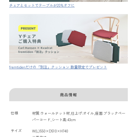
チェアとセットでテーブルが20%オフに
fremtidenだけの「別注」クッション 数量限定でプレゼント
商品情報
仕様
材質:ウォールナット材,仕上げ:オイル,座面:ブラックペー
パーコード,シート高:43cm
サイズ
W(L)550×D510×H740