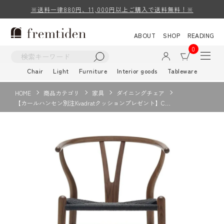
※送料一律880円、11,000円以上ご購入で送料無料！※
ABOUT
SHOP
READING
0
Chair
Light
Furniture
Interior goods
Tableware
HOME
商品カテゴリ
家具
ダイニングチェア
【カールハンセン別注Kvadratクッションプレゼント】C…