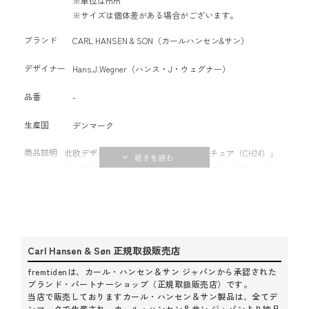
※単位はmm
※サイズは個体差がある場合がございます。
ブランド
CARL HANSEN & SON（カールハンセン&サン）
デザイナー
Hans.J.Wegner（ハンス・J・ウェグナー）
品番
-
生産国
デンマーク
商品説明
北欧デザインを象徴する名作チェア「Yチェア（CH24）」
は、1950年にデンマークの巨匠ハンス J. ウェグナーによっ
て生み出され、現在でも世界中で多くの場所で愛用されて
います。背からアームにかけて美しく一体化したライン
と、印象的なY字型の背もたれが特長。どこかれ見ても美し
い、ミニマルでありながら温もりのある北欧家具らしい佇
まいは、和洋を問わずあらゆる空間に自然と馴染みます。
Carl Hansen & Søn 正規取扱販売店
座面は職人の手作業で丁寧に編み込まれたペーパーコー
ド。丈夫で長く使えるうえ、経年変化も楽しめます。
fremtidenは、カール・ハンセン＆サン ジャパンから承認された
fremtidenでは、Yチェアを常設展示しており、実際に座り
ブランド・パートナーショップ（正規取扱販売店）です。
当店で販売しておりますカール・ハンセン＆サン製品は、全てデ
心地を確かめてからお選びいただけます。また、店内併設
ンマークで生産され、カール・ハンセン＆サン ジャパンより納品