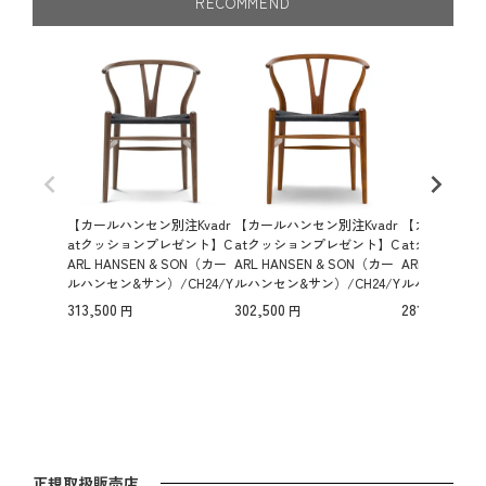
RECOMMEND
【カールハンセン別注Kvadr
【カールハンセン別注Kvadr
【カールハンセ
atクッションプレゼント】C
atクッションプレゼント】C
atクッション
ARL HANSEN & SON（カー
ARL HANSEN & SON（カー
ARL HANSEN
ルハンセン&サン）/CH24/Y
ルハンセン&サン）/CH24/Y
ルハンセン&サン
チェア（ワイチェア）/ウォ
チェア（ワイチェア）/ウォ
チェア（ワイ
313,500
302,500
281,600
ールナット材/クリアラッカ
ールナット材/クリアラッカ
ールナット材
ー仕上げ/ブラックペーパー
ー仕上げ/ブラックペーパー
ー仕上げ/ナ
コード/SH43【納期】ご注
コード/SH45【納期】ご注文
ーコード/SH
文後確認 傷防止フェルト付
後確認 傷防止フェルト付
注文後確認 
付
正規取扱販売店