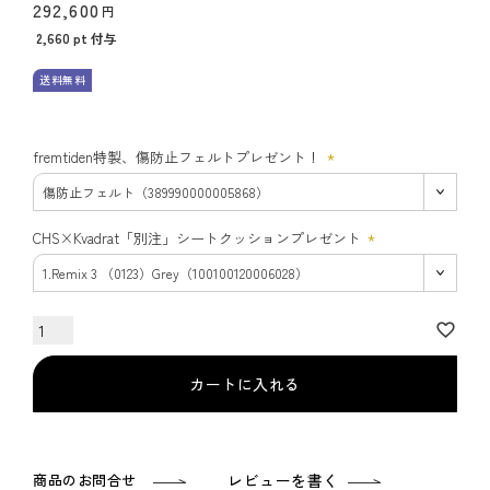
292,600
2,660
pt 付与
送料無料
fremtiden特製、傷防止フェルトプレゼント！
(必
須)
CHS×Kvadrat「別注」シートクッションプレゼント
(必
須)
カートに入れる
商品のお問合せ
レビューを書く