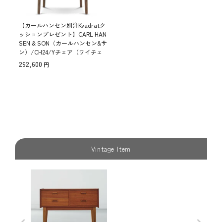
【カールハンセン別注Kvadratク
ッションプレゼント】CARL HAN
SEN & SON（カールハンセン&サ
ン）/CH24/Yチェア（ワイチェ
ア）/ウォールナット材/オイル
292,600
仕上げ/ブラックペーパーコー
ド/SH43【納期】ご注文後確認
傷防止フェルト付
Vintage Item