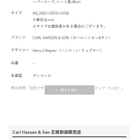
ーパーコード,シート高:45cm
サイズ
W(L)550×D510×H760
※単位はmm
※サイズは個体差がある場合がございます。
ブランド
CARL HANSEN & SON（カールハンセン&サン）
デザイナー
Hans.J.Wegner（ハンス・J・ウェグナー）
品番
-
生産国
デンマーク
商品説明
北欧デザインを象徴する名作チェア「Yチェア（CH24）」
は、1950年にデンマークの巨匠ハンス J. ウェグナーによっ
て生み出され、現在でも世界中で多くの場所で愛用されて
います。背からアームにかけて美しく一体化したライン
と、印象的なY字型の背もたれが特長。どこかれ見ても美し
い、ミニマルでありながら温もりのある北欧家具らしい佇
まいは、和洋を問わずあらゆる空間に自然と馴染みます。
Carl Hansen & Søn 正規取扱販売店
座面は職人の手作業で丁寧に編み込まれたペーパーコー