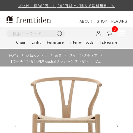
※送料一律880円、11,000円以上ご購入で送料無料！※
ABOUT
SHOP
READING
0
Chair
Light
Furniture
Interior goods
Tableware
HOME
商品カテゴリ
家具
ダイニングチェア
【カールハンセン別注Kvadratクッションプレゼント】C…