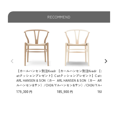
RECOMMEND
【カールハンセン別注Kvadr
【カールハンセン別注Kvadr
【カールハンセ
atクッションプレゼント】C
atクッションプレゼント】C
atクッション
ARL HANSEN & SON（カー
ARL HANSEN & SON（カー
ARL HANSEN
ルハンセン&サン）/CH24/Y
ルハンセン&サン）/CH24/Y
ルハンセン&サン
チェア（ワイチェア）/オー
チェア（ワイチェア）/アッ
チェア（ワイ
179,300
185,900
168,300
ク材/ホワイトオイル仕上
シュ材/ホワイトオイル仕上
ク材/スモー
げ/ナチュラルペーパーコー
げ/ナチュラルペーパーコー
げ/ナチュラ
ド/SH43【納期】ご注文後
ド/SH45【納期】ご注文後確
ド/SH45【
確認 傷防止フェルト付
認 傷防止フェルト付
認 傷防止フェ