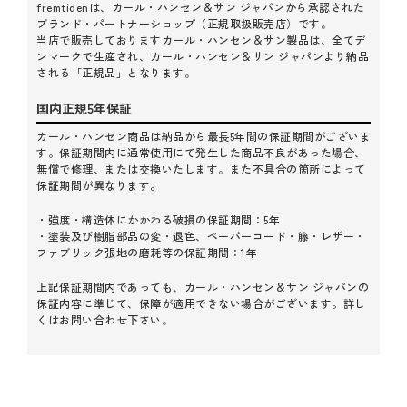
ド。丈夫で長く使えるうえ、経年変化も楽しめます。
fremtidenは、カール・ハンセン＆サン ジャパンから承認された
fremtidenでは、Yチェアを常設展示しており、実際に座り
ブランド・パートナーショップ（正規取扱販売店）です。
当店で販売しておりますカール・ハンセン＆サン製品は、全てデ
心地を確かめてからお選びいただけます。また、店内併設
ンマークで生産され、カール・ハンセン＆サン ジャパンより納品
のアトリエには専任クラフツマンが常駐しており、ご購入
される「正規品」となります。
後のメンテナンスや張り替えのご相談も可能。北欧家具を
末長くご愛用いただける環境を整えています。
国内正規5年保証
カール・ハンセン商品は納品から最長5年間の保証期間がございま
す。保証期間内に通常使用にて発生した商品不良があった場合、
無償で修理、または交換いたします。また不具合の箇所によって
保証期間が異なります。
・強度・構造体にかかわる破損の保証期間：5年
・塗装及び樹脂部品の変・退色、ペーパーコード・籐・レザー・
ファブリック張地の磨耗等の保証期間：1年
上記保証期間内であっても、カール・ハンセン＆サン ジャパンの
保証内容に準じて、保障が適用できない場合がございます。詳し
くはお問い合わせ下さい。