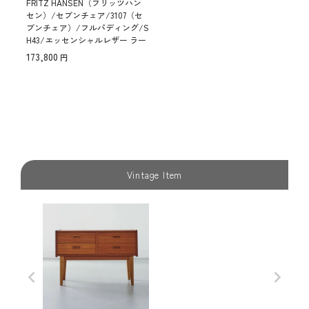
FRITZ HANSEN（フリッツハン
セン）/セブンチェア/3107（セ
ブンチェア）/フルパディング/S
H43/エッセンシャルレザー ラー
バ/ブラウンブロンズ粉体塗装
173,800
【納期】ご注文後確認
Vintage Item