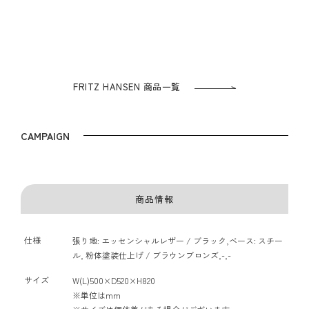
FRITZ HANSEN 商品一覧
CAMPAIGN
商品情報
仕様
張り地: エッセンシャルレザー / ブラック,ベース: スチー
ル, 粉体塗装仕上げ / ブラウンブロンズ,-,-
サイズ
W(L)500×D520×H820
※単位はmm