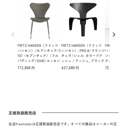
ウントされたベースがヤコブセンデザインのクリーンでミ
ニマルな美学を一層引き立てます。全面をエッセンシャル
レザーで覆い仕上げたフルパディング仕様により、非常に
座り心地が良く、体に優しくフィットしてくれます。
FRITZ HANSEN（フリッツ
FRITZ HANSEN（フリッツ
FRITZ HAN
ハンセン）/セブンチェア/3
ハンセン）/PK0 A/ラウンジ
ハンセン）/SE
107（セブンチェア）/フル
チェア/シェル: カラードア
ンチェア）/
パディング/SH43/エッセン
ッシュ / アッシュ, ブラック
ア/ダスクブル
シャルレザー ラーバ/クロー
【納期】ご注文後確認
ブラウンブロンズ
173,800
427,680
72,072
ム脚 【納期】ご注文後確認
3107/SH43
正規取扱販売店
当店fremtidenは正規取扱販売店です。すべての商品はメーカーの正