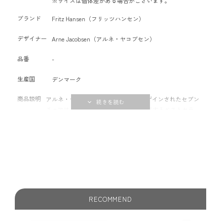
※サイズは個体差がある場合がございます。
ブランド
Fritz Hansen（フリッツハンセン）
デザイナー
Arne Jacobsen（アルネ・ヤコブセン）
品番
-
生産国
デンマーク
商品説明
アルネ・ヤコブセンにより1955年にデザインされたセブン
チェアは、フリッツ・ハンセン社を代表するベストセラー
であると同時に、家具の歴史におけるアイコン的存在で
す。特徴的なこのチェアのフォルムは、タイムレスかつ多
用途で、飾ることなく個性的です。 9層のベニヤで構成さ
れる成形合板のシェルは、そのスレンダーなフォルムに強
度と柔軟性、耐久性を備えています。曲線的なシェルのシ
ルエットを際立たせる、華奢でありながらも丈夫なスチー
ルパイプ製のベースが特徴的なセブンチェアの3107モデ
ル。ベースはシートの外側に向けて少し広がっているた
RECOMMEND
め、簡単に一列に並べたり、スタッキングしたりすること
ができます。目立たないようにとシート下のディスクにマ