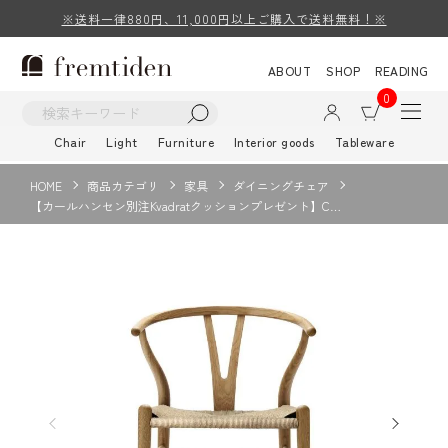
※送料一律880円、11,000円以上ご購入で送料無料！※
ABOUT
SHOP
READING
0
Chair
Light
Furniture
Interior goods
Tableware
HOME
商品カテゴリ
家具
ダイニングチェア
【カールハンセン別注Kvadratクッションプレゼント】C…