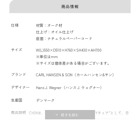
商品情報
仕様
材質：オーク材
仕上げ：オイル仕上げ
座面：ナチュラルペーパーコード
サイズ
W(L)550×D510×H760×SH430×AH700
※単位はmm
※サイズは個体差がある場合がございます。
ブランド
CARL HANSEN & SON（カールハンセン&サン）
デザイナー
Hans J. Wegner（ハンス J. ウェグナー）
生産国
デンマーク
商品説明
CH24は、特徴的な背もたれの形状から“Yチェア”として、日
本でも広く親しまれています。1950年の発売開始以来、デ
ンマークブランドのカール・ハンセンが途絶えることなく
生産を続けるロングセラーアイテムは、70年以上が経過し
た今でも、素材や仕上げ方法の見直しや限定モデルの発売