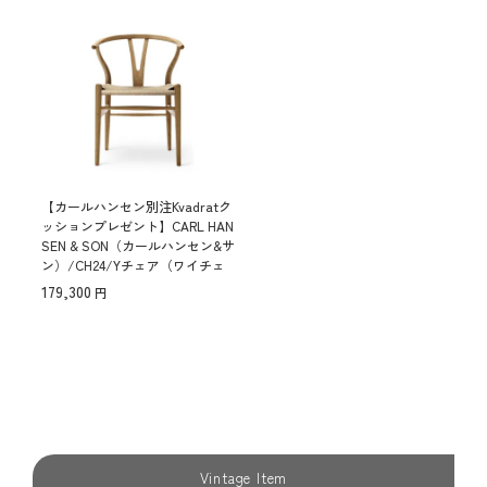
【カールハンセン別注Kvadratク
ッションプレゼント】CARL HAN
SEN & SON（カールハンセン&サ
ン）/CH24/Yチェア（ワイチェ
ア）/オーク材/オイル仕上げ/ナ
179,300
チュラルペーパーコード/SH43
傷防止フェルト付
Vintage Item