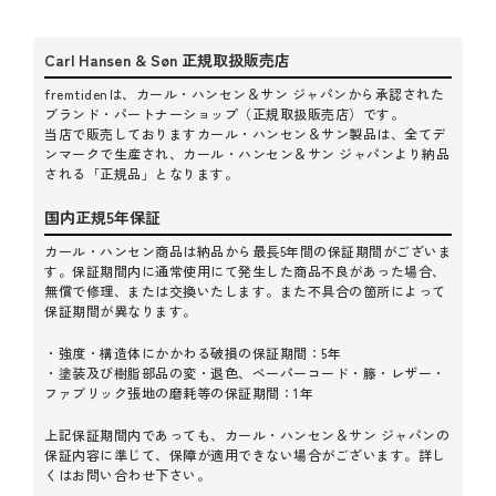
など、アップデートが図られ続けています。1脚が完成する
までに必要な製作工程は100を超え、温もりと職人の想いを
Carl Hansen & Søn 正規取扱販売店
感じる逸品。発売当時、多くの一般国民に良質な家具を届
けたいという想いのもと誕生した椅子は、今や北欧家具に
fremtidenは、カール・ハンセン＆サン ジャパンから承認された
おいて変わることのないスタンダードとしての地位を築い
ブランド・パートナーショップ（正規取扱販売店）です。
当店で販売しておりますカール・ハンセン＆サン製品は、全てデ
ています。
ンマークで生産され、カール・ハンセン＆サン ジャパンより納品
される「正規品」となります。
国内正規5年保証
カール・ハンセン商品は納品から最長5年間の保証期間がございま
す。保証期間内に通常使用にて発生した商品不良があった場合、
無償で修理、または交換いたします。また不具合の箇所によって
保証期間が異なります。
・強度・構造体にかかわる破損の保証期間：5年
・塗装及び樹脂部品の変・退色、ペーパーコード・籐・レザー・
ファブリック張地の磨耗等の保証期間：1年
上記保証期間内であっても、カール・ハンセン＆サン ジャパンの
保証内容に準じて、保障が適用できない場合がございます。詳し
くはお問い合わせ下さい。