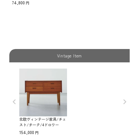
ラック脚/ダイニングチェア 【納
74,800
期】ご注文後確認
Vintage Item
北欧ヴィンテージ家具/チェ
スト/チーク/4ドロワー
154,000