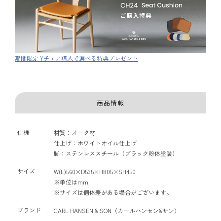
期間限定 Yチェア購入で選べる特典プレゼント
商品情報
仕様
材質：オーク材
仕上げ：ホワイトオイル仕上げ
脚：ステンレススチール（ブラック粉体塗装）
サイズ
W(L)560×D535×H805×SH450
※単位はmm
※サイズは個体差がある場合がございます。
ブランド
CARL HANSEN & SON（カールハンセン&サン）