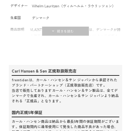
デザイナー
Vilhelm Lauritzen（ヴィルヘルム・ラウリッツェン）
生産国
デンマーク
商品説明
VLA26T“VEGA CHAIR（ベガチェア）”は、デンマークが誇
る建築家ヴィルヘルム・ラウリッツェンによってデザイ
ンされました。1956年、労働運動のための多目的集会場
「Folkets Hus（人民の家）」を設計した際、家具、照
明、装飾、そしてドアハンドルなどに至るまでデザイン
を手掛けました。そこで生まれたこのチェアは、1996年
にコンサートホール「ベガ」として建物が役割を変えて
Carl Hansen & Søn 正規取扱販売店
以降も変わらず、この施設でのみ触れることのできる存
在でした。美しさ、快適さ、機能性を備えるベガチェア
fremtidenは、カール・ハンセン＆サン ジャパンから承認された
は、誕生から約70年の時を経て発売を開始することとな
ブランド・パートナーショップ（正規取扱販売店）です。
当店で販売しておりますカール・ハンセン＆サン製品は、全てデ
り、より多くの人が親しむことのできるチェアとなりま
ンマークで生産され、カール・ハンセン＆サン ジャパンより納品
した。
される「正規品」となります。
国内正規5年保証
カール・ハンセン商品は納品から最長5年間の保証期間がございま
す。保証期間内に通常使用にて発生した商品不良があった場合、