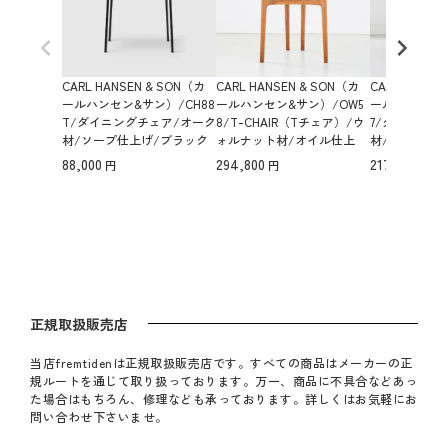
CARL HANSEN & SON（カ
CARL HANSEN & SON（カ
CARL HANSE
ールハンセン&サン）/CH88
ールハンセン&サン）/OW5
ールハンセン&
T/ダイニングチェア/オーク
8/T-CHAIR（Tチェア）/ウ
7/ダイニング
材/ソープ仕上げ/ブラック
ォルナット材/オイル仕上
材/ホワイト
脚 【納期】ご注文後確認
げ/Leather group B/Thor 3
ブラックペー
88,000
294,800
217,800
01/ダイニングチェア【納
【納期】ご注
期】ご注文後確認
正規取扱販売店
当店fremtidenは正規取扱販売店です。すべての商品はメーカーの正
規ルートを通じて取り扱っております。万一、商品に不具合などあっ
た場合はもちろん、修理なども承っております。詳しくはお気軽にお
問い合わせ下さいませ。