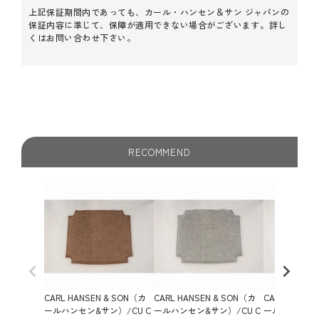
上記保証期間内であっても、カール・ハンセン＆サン ジャパンの
保証内容に準じて、保障が適用できない場合がございます。詳し
くはお問い合わせ下さい。
RECOMMEND
CARL HANSEN & SON（カ
CARL HANSEN & SON（カ
CARL HANSE
ールハンセン&サン）/CU C
ールハンセン&サン）/CU C
ールハンセン&