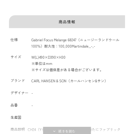
商品情報
仕様
Gabriel Focus Melange 68247（ニュージーランドウール
100％）耐久性：100,000Martindale,,-,-
サイズ
W(L)490×D390×H30
※単位はmm
※サイズは個体差がある場合がございます。
ブランド
CARL HANSEN & SON（カールハンセン&サン）
デザイナー
-
品番
-
生産国
商品説明
CH24（Yチェア）専用クッションに、新たにファブリック