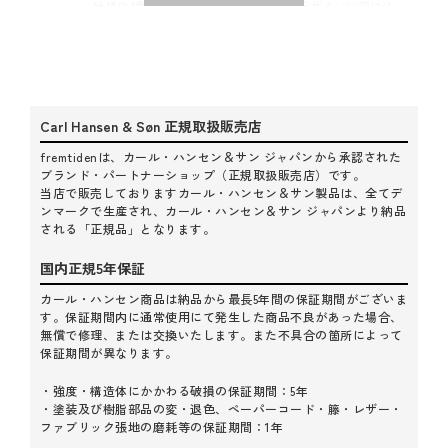
仕様の4色が登場しました。Yチェアのデザインに溶け込
む、落ち着いたカラーリングが魅力です。両面使用が可能
で、耐久性にも優れたつくりになっています。CH24の座面
にしっかりフィットするよう、前脚・後脚に合わせたコー
ナー加工を施し、安定感のある快適な座り心地を実現。滑
りにくく、日常使いにも適したデザインです。生地にはデ
Carl Hansen & Søn 正規取扱販売店
ンマークのGabriel社製「Focus Melange」を採用。100%梳
毛ウールを使用し、極上の柔らかさと高い耐久性を備えて
fremtidenは、カール・ハンセン＆サン ジャパンから承認された
います。サテンのような滑らかな手触りで、チクチクしな
ブランド・パートナーショップ（正規取扱販売店）です。
当店で販売しておりますカール・ハンセン＆サン製品は、全てデ
い快適な肌触りも魅力。化学処理や染料を使用せず、素材
ンマークで生産され、カール・ハンセン＆サン ジャパンより納品
本来の風合いを生かした仕上がりになっています。Yチェア
される「正規品」となります。
の魅力をさらに引き立てる専用クッションで、より快適な
座り心地をお楽しみください。
国内正規5年保証
カール・ハンセン商品は納品から最長5年間の保証期間がございま
す。保証期間内に通常使用にて発生した商品不良があった場合、
無償で修理、または交換いたします。また不具合の箇所によって
保証期間が異なります。
・強度・構造体にかかわる破損の保証期間：5年
・塗装及び樹脂部品の変・退色、ペーパーコード・籐・レザー・
ファブリック張地の磨耗等の保証期間：1年