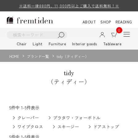
※送料一律880円、11,000円以上ご購入で送料無料！※
ABOUT
SHOP
READING
0
Chair
Light
Furniture
Interior goods
Tableware
HOME
ブランド一覧
tidy（ティディー）
tidy
（ティディー）
5
件中
1
-
5
件表示
クレーパー
プラタワ・フォーボトル
ワイプクロス
スキージー
ドアストップ
5
件中
1
-
5
件表示