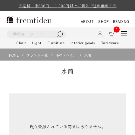
※送料一律880円、11,000円以上ご購入で送料無料！※
ABOUT
SHOP
READING
0
Chair
Light
Furniture
Interior goods
Tableware
HOME
ブランド一覧
HAY（ヘイ）
水筒
水筒
現在登録されている商品はありません。