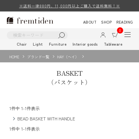
※送料一律880円、11,000円以上ご購入で送料無料！※
ABOUT
SHOP
READING
0
Chair
Light
Furniture
Interior goods
Tableware
HOME
ブランド一覧
HAY（ヘイ）
BASKET
（バスケット）
1
件中
1
-
1
件表示
BEAD BASKET WITH HANDLE
1
件中
1
-
1
件表示