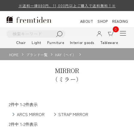
※送料一律880円、11,000円以上ご購入で送料無料！※
ABOUT
SHOP
READING
0
Chair
Light
Furniture
Interior goods
Tableware
HOME
ブランド一覧
HAY（ヘイ）
MIRROR
（ミラー）
2
件中
1
-
2
件表示
ARCS MIRROR
STRAP MIRROR
2
件中
1
-
2
件表示