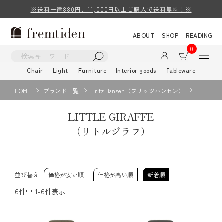
※送料一律880円、11,000円以上ご購入で送料無料！※
ABOUT
SHOP
READING
0
Chair
Light
Furniture
Interior goods
Tableware
HOME
ブランド一覧
Fritz Hansen（フリッツハンセン）
LITTLE GIRAFFE
（リトルジラフ）
並び替え
価格が安い順
価格が高い順
新着順
6
件中
1
-
6
件表示