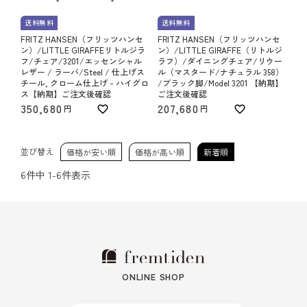
送料無料
送料無料
FRITZ HANSEN（フリッツハンセ
FRITZ HANSEN（フリッツハンセ
ン）/LITTLE GIRAFFEリトルジラ
ン）/LITTLE GIRAFFE（リトルジ
フ/チェア/3201/エッセンシャル
ラフ）/ダイニングチェア/リウー
レザー / ラーバ/Steel / 仕上げス
ル（マスタード/ナチュラル 358）
チール, クローム仕上げ - ハイグロ
/ブラック脚/Model 3201 【納期】
ス【納期】ご注文後確認
ご注文後確認
350,680
207,680
並び替え
価格が安い順
価格が高い順
新着順
6
件中
1
-
6
件表示
ONLINE SHOP