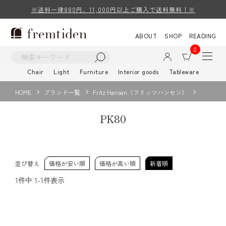
※送料一律880円、11,000円以上ご購入で送料無料！※
ABOUT
SHOP
READING
0
Chair
Light
Furniture
Interior goods
Tableware
HOME
ブランド一覧
Fritz Hansen（フリッツハンセン）
PK80
並び替え
価格が安い順
価格が高い順
新着順
1
件中
1
-
1
件表示