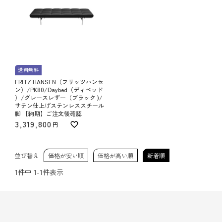
送料無料
FRITZ HANSEN（フリッツハンセ
ン）/PK80/Daybed（ディベッド
）/グレースレザー（ブラック )/
サテン仕上げステンレススチール
脚 【納期】ご注文後確認
3,319,800
並び替え
価格が安い順
価格が高い順
新着順
1
件中
1
-
1
件表示