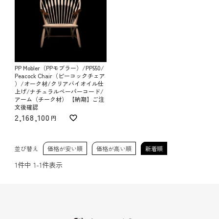
PP Mobler（PPモブラー）/PP550/
Peacock Chair（ピーコックチェア
）/オーク材/クリアバイオイル仕
上げ/ナチュラルペーパーコード/
アーム（チーク材） 【納期】ご注
文後確認
2,168,100
並び替え
価格が安い順
価格が高い順
新着順
1
件中
1
-
1
件表示