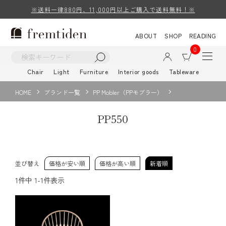
※送料一律880円、11,000円以上ご購入で送料無料！※
ABOUT
SHOP
READING
0
Chair
Light
Furniture
Interior goods
Tableware
HOME
ブランド一覧
PP Mobler（PPモブラー）
PP550
並び替え
価格が安い順
価格が高い順
新着順
1
件中
1
-
1
件表示