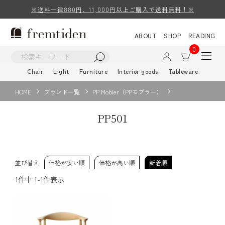
※送料一律880円、11,000円以上ご購入で送料無料！※
ABOUT
SHOP
READING
0
Chair
Light
Furniture
Interior goods
Tableware
HOME
ブランド一覧
PP Mobler（PPモブラー）
PP501
並び替え
価格が安い順
価格が高い順
新着順
1
件中
1
-
1
件表示