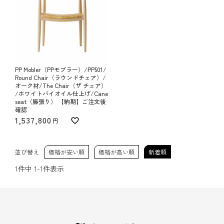
PP Mobler（PPモブラー）/PP501/
Round Chair（ラウンドチェア）/
オーク材/The Chair（ザ チェア）
/ホワイトバイオイル仕上げ/Cane
seat（籐張り） 【納期】ご注文後
確認
1,537,800
並び替え
価格が安い順
価格が高い順
新着順
1
件中
1
-
1
件表示