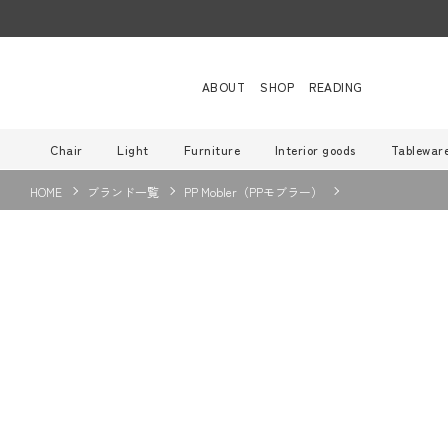
ABOUT
SHOP
READING
Chair
Light
Furniture
Interior goods
Tablewar
HOME
ブランド一覧
PP Mobler（PPモブラー）