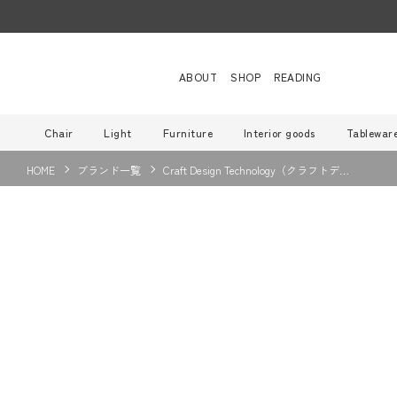
ABOUT
SHOP
READING
Chair
Light
Furniture
Interior goods
Tablewar
HOME
ブランド一覧
Craft Design Technology（クラフトデ…